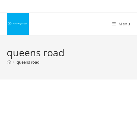
Ir
para
o
Menu
conteúdo
queens road
>
queens road