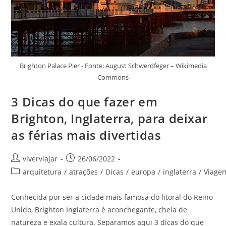
Brighton Palace Pier - Fonte: August Schwerdfeger – Wikimedia
Commons
3 Dicas do que fazer em
Brighton, Inglaterra, para deixar
as férias mais divertidas
Autor
Post
viverviajar
26/06/2022
do
publicado:
Categoria
arquitetura
/
atrações
/
Dicas
/
europa
/
inglaterra
/
Viage
post:
do
post:
Conhecida por ser a cidade mais famosa do litoral do Reino
Unido, Brighton Inglaterra é aconchegante, cheia de
natureza e exala cultura. Separamos aqui 3 dicas do que