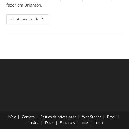
fazer em Brighton.
3
Continue Lendo
Dicas
Do
Que
Fazer
Em
Brighton,
Inglaterra,
Para
Deixar
As
Férias
Mais
Divertidas
Início
Contato
Política de privacidade
Web Stories
Brasil
culinária
Dicas
Especiais
hotel
litoral