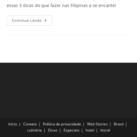
essas 3 dicas do que fazer nas Filipinas e se encante!
3
Continue Lendo
Dicas
Do
Que
Fazer
Nas
Filipinas
Durante
As
Próximas
Férias
Início
Contato
Política de privacidade
Web Stories
Brasil
culinária
Dicas
Especiais
hotel
litoral