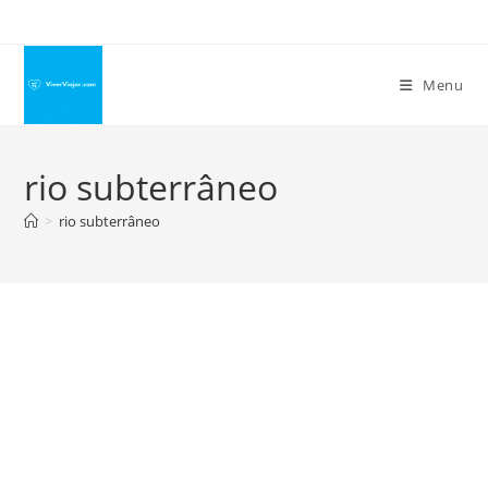
Ir
para
o
Menu
conteúdo
rio subterrâneo
>
rio subterrâneo