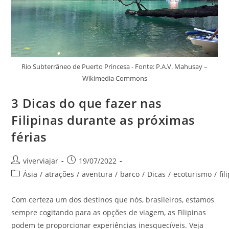
Rio Subterrâneo de Puerto Princesa - Fonte: P.A.V. Mahusay –
Wikimedia Commons
3 Dicas do que fazer nas
Filipinas durante as próximas
férias
Autor
Post
viverviajar
19/07/2022
do
publicado:
Categoria
Ásia
/
atrações
/
aventura
/
barco
/
Dicas
/
ecoturismo
/
fil
post:
do
post:
Com certeza um dos destinos que nós, brasileiros, estamos
sempre cogitando para as opções de viagem, as Filipinas
podem te proporcionar experiências inesquecíveis. Veja