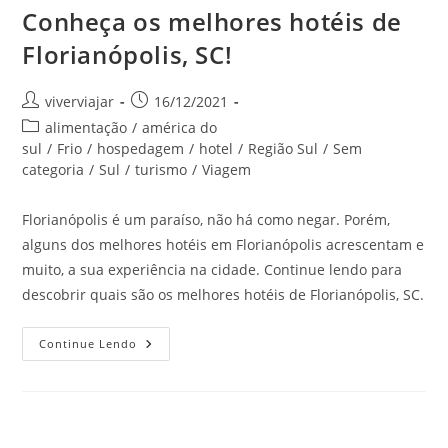
Conheça os melhores hotéis de
Florianópolis, SC!
Autor
Post
viverviajar
16/12/2021
do
publicado:
Categoria
alimentação
/
américa do
post:
do
sul
/
Frio
/
hospedagem
/
hotel
/
Região Sul
/
Sem
post:
categoria
/
Sul
/
turismo
/
Viagem
Florianópolis é um paraíso, não há como negar. Porém,
alguns dos melhores hotéis em Florianópolis acrescentam e
muito, a sua experiência na cidade. Continue lendo para
descobrir quais são os melhores hotéis de Florianópolis, SC.
Conheça
Continue Lendo
Os
Melhores
Hotéis
De
Florianópolis,
SC!