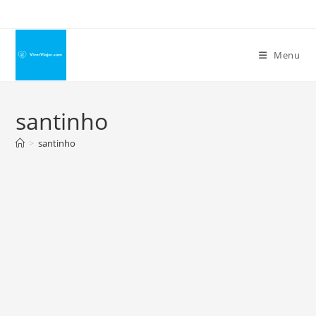
Ir
para
o
Menu
conteúdo
santinho
>
santinho