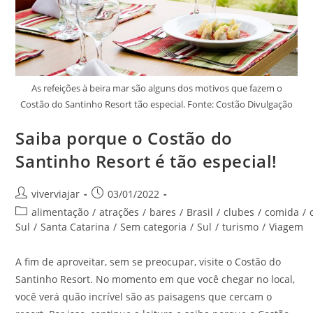
As refeições à beira mar são alguns dos motivos que fazem o
Costão do Santinho Resort tão especial. Fonte: Costão Divulgação
Saiba porque o Costão do
Santinho Resort é tão especial!
Autor
Post
viverviajar
03/01/2022
do
publicado:
Categoria
alimentação
/
atrações
/
bares
/
Brasil
/
clubes
/
comida
/
post:
do
Sul
/
Santa Catarina
/
Sem categoria
/
Sul
/
turismo
/
Viagem
post:
A fim de aproveitar, sem se preocupar, visite o Costão do
Santinho Resort. No momento em que você chegar no local,
você verá quão incrível são as paisagens que cercam o