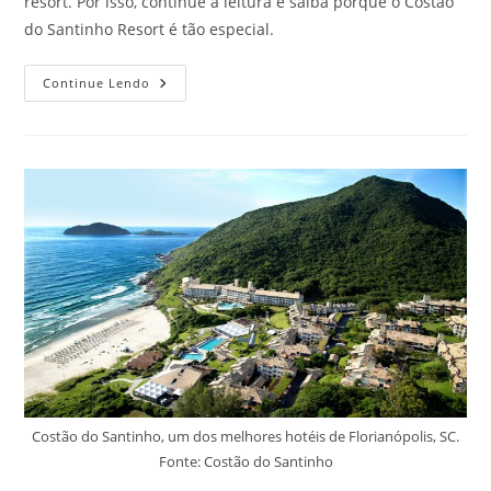
resort. Por isso, continue a leitura e saiba porque o Costão
do Santinho Resort é tão especial.
Saiba
Continue Lendo
Porque
O
Costão
Do
Santinho
Resort
É
Tão
Especial!
Costão do Santinho, um dos melhores hotéis de Florianópolis, SC.
Fonte: Costão do Santinho