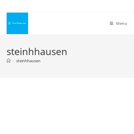
Ir
para
o
Menu
conteúdo
steinhhausen
>
steinhhausen