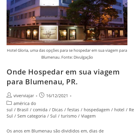
Hotel Gloria, uma das opções para se hospedar em sua viagem para
Blumenau. Fonte: Divulgação
Onde Hospedar em sua viagem
para Blumenau, PR.
Autor
Post
viverviajar
16/12/2021
do
publicado:
Categoria
américa do
post:
do
sul
/
Brasil
/
comida
/
Dicas
/
festas
/
hospedagem
/
hotel
/
Re
post:
Sul
/
Sem categoria
/
Sul
/
turismo
/
Viagem
Os anos em Blumenau são divididos em, dias de