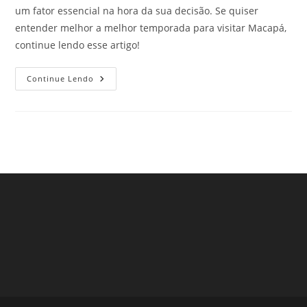
um fator essencial na hora da sua decisão. Se quiser
entender melhor a melhor temporada para visitar Macapá,
continue lendo esse artigo!
Temporada
Continue Lendo
Em
Macapá:
Sabe
Qual
A
Melhor
Época
Para
Visitar
Macapá?
Confira
Aqui