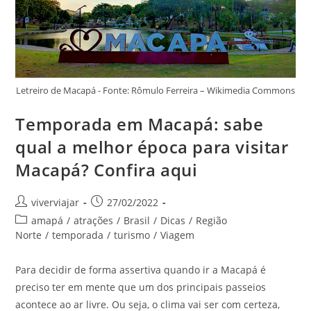
Letreiro de Macapá - Fonte: Rômulo Ferreira – Wikimedia Commons
Temporada em Macapá: sabe
qual a melhor época para visitar
Macapá? Confira aqui
Autor
Post
viverviajar
27/02/2022
do
publicado:
Categoria
amapá
/
atrações
/
Brasil
/
Dicas
/
Região
post:
do
Norte
/
temporada
/
turismo
/
Viagem
post:
Para decidir de forma assertiva quando ir a Macapá é
preciso ter em mente que um dos principais passeios
acontece ao ar livre. Ou seja, o clima vai ser com certeza,