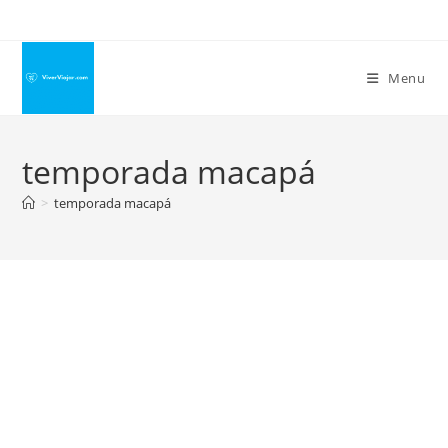
Ir
para
o
Menu
conteúdo
temporada macapá
>
temporada macapá