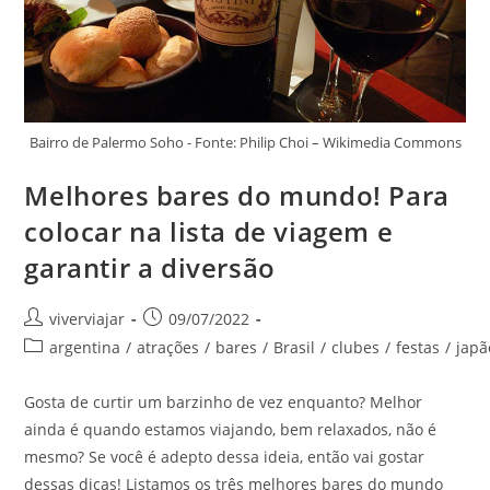
Bairro de Palermo Soho - Fonte: Philip Choi – Wikimedia Commons
Melhores bares do mundo! Para
colocar na lista de viagem e
garantir a diversão
Autor
Post
viverviajar
09/07/2022
do
publicado:
Categoria
argentina
/
atrações
/
bares
/
Brasil
/
clubes
/
festas
/
japã
post:
do
post:
Gosta de curtir um barzinho de vez enquanto? Melhor
ainda é quando estamos viajando, bem relaxados, não é
mesmo? Se você é adepto dessa ideia, então vai gostar
dessas dicas! Listamos os três melhores bares do mundo