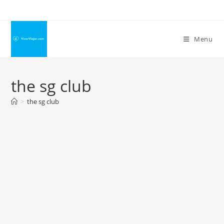
Ir
para
o
Menu
conteúdo
the sg club
>
the sg club