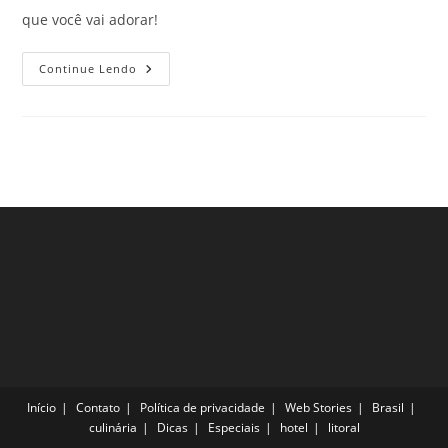
que você vai adorar!
Melhores
Continue Lendo
Bares
Do
Mundo!
Para
Colocar
Na
Lista
De
Viagem
E
Garantir
A
Diversão
Início
Contato
Política de privacidade
Web Stories
Brasil
culinária
Dicas
Especiais
hotel
litoral