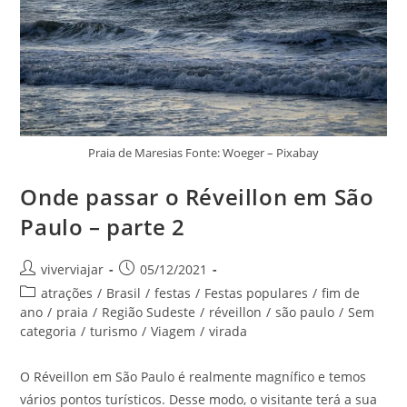
Praia de Maresias Fonte: Woeger – Pixabay
Onde passar o Réveillon em São
Paulo – parte 2
Autor
Post
viverviajar
05/12/2021
do
publicado:
Categoria
atrações
/
Brasil
/
festas
/
Festas populares
/
fim de
post:
do
ano
/
praia
/
Região Sudeste
/
réveillon
/
são paulo
/
Sem
post:
categoria
/
turismo
/
Viagem
/
virada
O Réveillon em São Paulo é realmente magnífico e temos
vários pontos turísticos. Desse modo, o visitante terá a sua