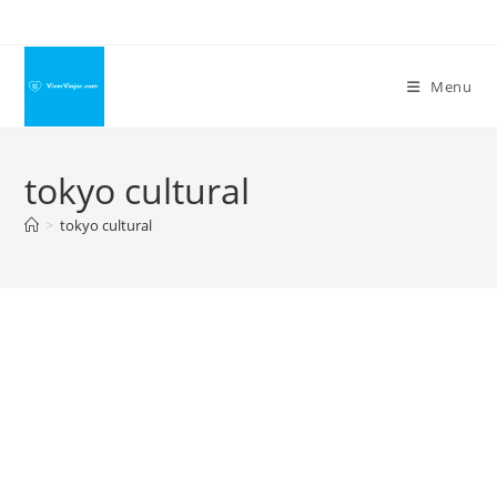
Ir
para
o
Menu
conteúdo
tokyo cultural
>
tokyo cultural