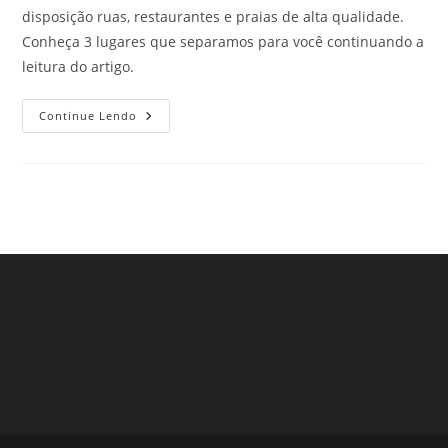
disposição ruas, restaurantes e praias de alta qualidade.
Conheça 3 lugares que separamos para você continuando a
leitura do artigo.
Onde
Continue Lendo
Passar
O
Réveillon
Em
São
Paulo
–
Parte
2