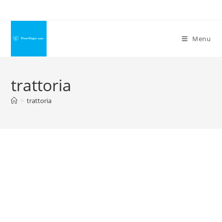
Ir
para
o
Menu
conteúdo
trattoria
>
trattoria