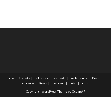
Do
Rio
Grande
Do
Sul!
Início
Contato
Política de privacidade
Web Stories
Brasil
culinária
Dicas
Especiais
hotel
litoral
Copyright - WordPress Theme by OceanWP