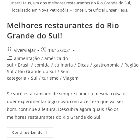
Unser Haus, um dos melhores restaurantes do Rio Grande do Sul,
localizado em Nova Petropólis. - Fonte: Site Oficial Unser Haus.
Melhores restaurantes do Rio
Grande do Sul!
Autor
Post
viverviajar
14/12/2021
do
publicado:
Categoria
alimentação
/
américa do
post:
do
sul
/
Brasil
/
comida
/
culinária
/
Dicas
/
gastronomia
/
Região
post:
Sul
/
Rio Grande do Sul
/
Sem
categoria
/
Sul
/
turismo
/
Viagem
Se você está cansado de sempre comer a mesma coisa e
quer experimentar algo novo, com a certeza que vai ser
bom, continue a leitura. Descubra agora quais são os
melhores restaurantes do Rio Grande do Sul.
Melhores
Continue Lendo
Restaurantes