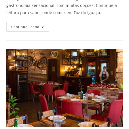
gastronomia sensacional, com muitas opções. Continue a
leitura para saber onde comer em Foz do Iguaçu.
Saiba
Continue Lendo
Onde
Comer
Em
Foz
Do
Iguaçu,
PR!
Veja
Aqui: