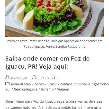
Prato do restaurante Bendito, uma das opções de onde comer em
Foz do Iguaçu. Fonte: Bendito Restaurante
Saiba onde comer em Foz do
Iguaçu, PR! Veja aqui:
Autor
Post
viverviajar
22/12/2021
do
publicado:
Categoria
alimentação
/
bares
/
Brasil
/
comida
/
culinária
/
gastrono
post:
do
Sul
/
Sem categoria
/
turismo
/
Viagem
post:
Quem viaja para Foz do Iguaçu espera observar as diversas
paisagens naturais. Além disso, a região também tem uma