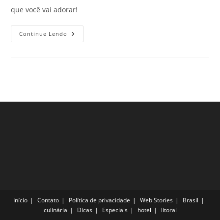
que você vai adorar!
Melhores
Continue Lendo
Bares
Do
Mundo!
Para
Colocar
Na
Lista
De
Viagem
E
Garantir
A
Diversão
Início
Contato
Política de privacidade
Web Stories
Brasil
culinária
Dicas
Especiais
hotel
litoral