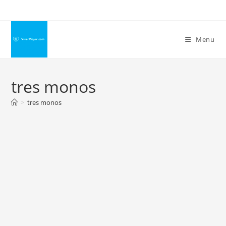
Ir
para
o
Menu
conteúdo
tres monos
>
tres monos