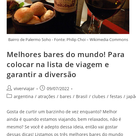
Bairro de Palermo Soho - Fonte: Philip Choi – Wikimedia Commons
Melhores bares do mundo! Para
colocar na lista de viagem e
garantir a diversão
Autor
Post
viverviajar
09/07/2022
do
publicado:
Categoria
argentina
/
atrações
/
bares
/
Brasil
/
clubes
/
festas
/
japã
post:
do
post:
Gosta de curtir um barzinho de vez enquanto? Melhor
ainda é quando estamos viajando, bem relaxados, não é
mesmo? Se você é adepto dessa ideia, então vai gostar
dessas dicas! Listamos os três melhores bares do mundo