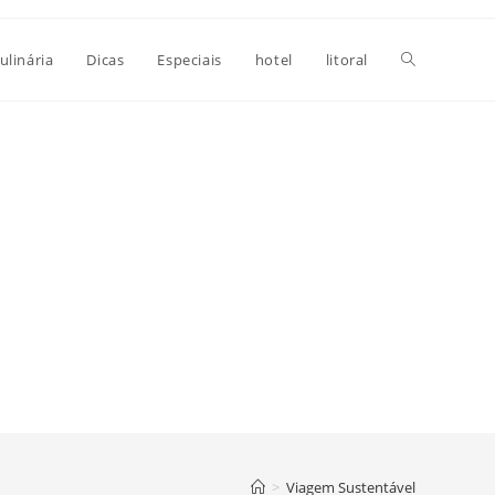
Alternar
ulinária
Dicas
Especiais
hotel
litoral
pesquisa
do
site
>
Viagem Sustentável