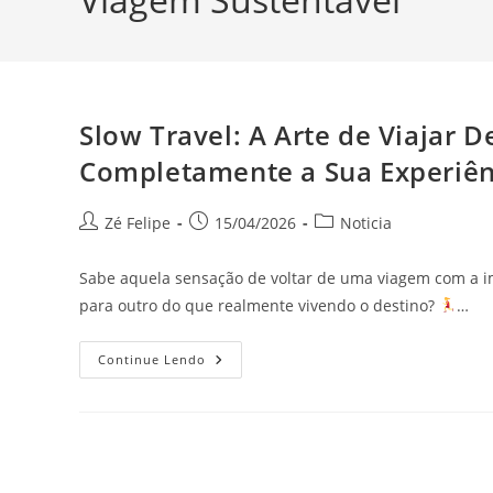
Slow Travel: A Arte de Viajar 
Completamente a Sua Experiên
Autor
Post
Categoria
Zé Felipe
15/04/2026
Noticia
do
publicado:
do
post:
post:
Sabe aquela sensação de voltar de uma viagem com a 
para outro do que realmente vivendo o destino?
…
Slow
Continue Lendo
Travel:
A
Arte
De
Viajar
Devagar
E
Por