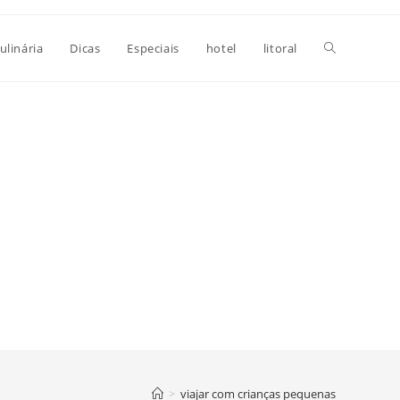
Alternar
ulinária
Dicas
Especiais
hotel
litoral
pesquisa
do
site
>
viajar com crianças pequenas