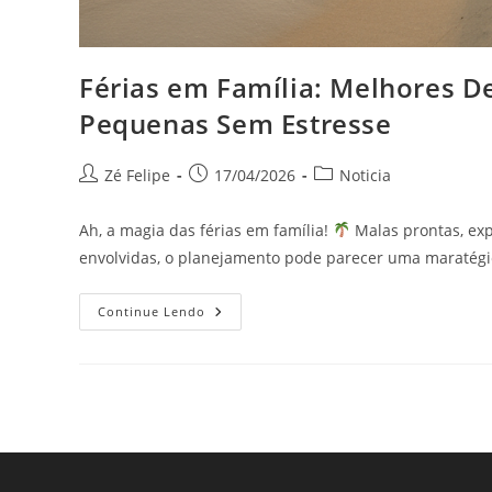
Férias em Família: Melhores De
Pequenas Sem Estresse
Autor
Post
Categoria
Zé Felipe
17/04/2026
Noticia
do
publicado:
do
post:
post:
Ah, a magia das férias em família!
Malas prontas, exp
envolvidas, o planejamento pode parecer uma maratégi
Férias
Continue Lendo
Em
Família:
Melhores
Destinos
Para
Viajar
Com
Crianças
Pequenas
Sem
Estresse