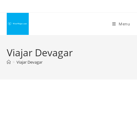
Ir
para
o
Menu
conteúdo
Viajar Devagar
>
Viajar Devagar