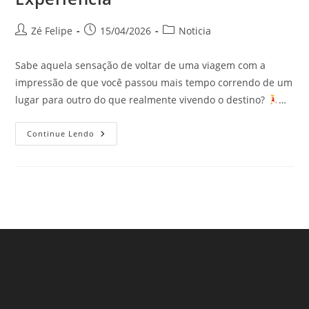
Autor
Post
Categoria
Zé Felipe
15/04/2026
Noticia
do
publicado:
do
post:
post:
Sabe aquela sensação de voltar de uma viagem com a
impressão de que você passou mais tempo correndo de um
lugar para outro do que realmente vivendo o destino?
…
Slow
Continue Lendo
Travel:
A
Arte
De
Viajar
Devagar
E
Por
Que
Isso
Muda
Completamente
A
Sua
Experiência