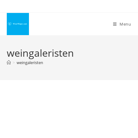
Ir
para
o
Menu
conteúdo
weingaleristen
>
weingaleristen