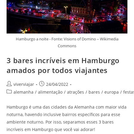
Hamburgo a noite - Fonte: Visions of Domino – Wikimedia
Commons
3 bares incríveis em Hamburgo
amados por todos viajantes
Autor
Post
viverviajar
24/04/2022
do
publicado:
Categoria
alemanha
/
alimentação
/
atrações
/
bares
/
europa
/
festa
post:
do
post:
Hamburgo é uma das cidades da Alemanha com maior vida
noturna, havendo inclusive bairros específicos para esse
ambiente noturno. Por isso, separamos esses 3 bares
incríveis em Hamburgo que você vai adorar!