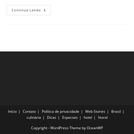
3
Continue Lendo
Bares
Incríveis
Em
Hamburgo
Amados
Por
Todos
Viajantes
Início
Contato
Política de privacidade
Web Stories
Brasil
culinária
Dicas
Especiais
hotel
litoral
Copyright - WordPress Theme by OceanWP