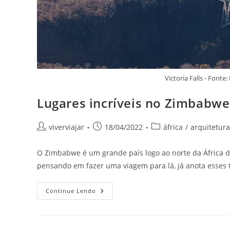
Victoria Falls - Fon
Lugares incríveis no Zimbabwe
Autor
Post
Categoria
viverviajar
18/04/2022
áfrica
/
arquitetura
do
publicado:
do
post:
post:
O Zimbabwe é um grande país logo ao norte da África do
pensando em fazer uma viagem para lá, já anota esses t
Lugares
Continue Lendo
Incríveis
No
Zimbabwe
Que
Todo