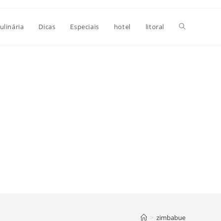
Alternar
ulinária
Dicas
Especiais
hotel
litoral
pesquisa
do
site
>
zimbabue