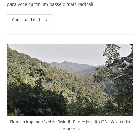
para você curtir um passeio mais radical!
Confira
Continue Lendo
As
3
Melhores
Trilhas
Do
Brasil
Para
Curtir
Em
Meio
A
Natureza
Floresta Impenetrável de Bwindi - Fonte: Josefito123 – Wikimedia
Commons