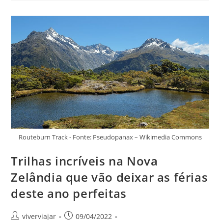
Do
Sul
Que
Vão
Garantir
Muita
Beleza
E
Aventura
Nas
Próximas
Férias
Routeburn Track - Fonte: Pseudopanax – Wikimedia Commons
Trilhas incríveis na Nova
Zelândia que vão deixar as férias
deste ano perfeitas
Autor
Post
viverviajar
09/04/2022