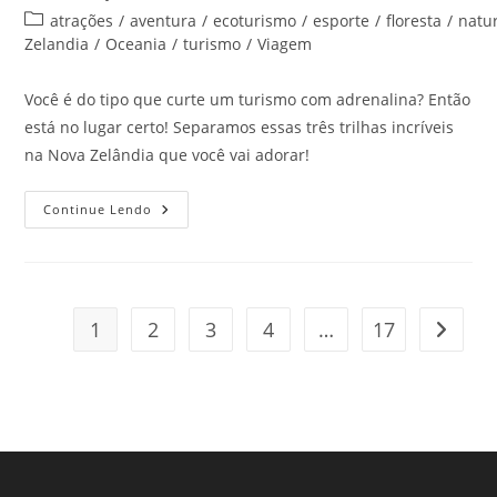
do
publicado:
Categoria
atrações
/
aventura
/
ecoturismo
/
esporte
/
floresta
/
natu
post:
do
Zelandia
/
Oceania
/
turismo
/
Viagem
post:
Você é do tipo que curte um turismo com adrenalina? Então
está no lugar certo! Separamos essas três trilhas incríveis
na Nova Zelândia que você vai adorar!
Trilhas
Continue Lendo
Incríveis
Na
Nova
Zelândia
Que
Vão
Deixar
1
2
3
4
…
17
Ir para
As
Férias
Deste
Ano
Perfeitas