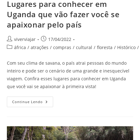
Lugares para conhecer em
Uganda que vão fazer você se
apaixonar pelo país
Autor
Post
viverviajar
17/04/2022
do
publicado:
Categoria
áfrica
/
atrações
/
compras
/
cultural
/
floresta
/
Histórico
/
post:
do
post:
Com seu clima de savana, o país atrai pessoas do mundo
inteiro e pode ser o cenário de uma grande e inesquecível
viagem. Confira esses lugares para conhecer em Uganda
que você vai se apaixonar à primeira vista!
Lugares
Continue Lendo
Para
Conhecer
Em
Uganda
Que
Vão
Fazer
Você