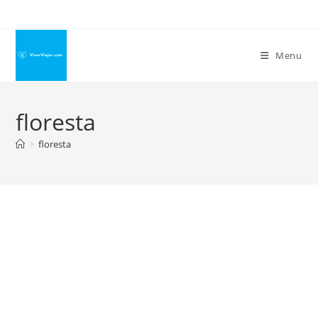
Ir
para
o
Menu
conteúdo
floresta
>
floresta