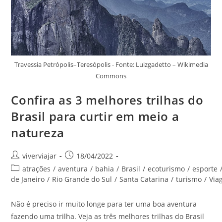
Travessia Petrópolis–Teresópolis - Fonte: Luizgadetto – Wikimedia
Commons
Confira as 3 melhores trilhas do
Brasil para curtir em meio a
natureza
Autor
Post
viverviajar
18/04/2022
do
publicado:
Categoria
atrações
/
aventura
/
bahia
/
Brasil
/
ecoturismo
/
esporte
post:
do
de Janeiro
/
Rio Grande do Sul
/
Santa Catarina
/
turismo
/
Via
post:
Não é preciso ir muito longe para ter uma boa aventura
fazendo uma trilha. Veja as três melhores trilhas do Brasil