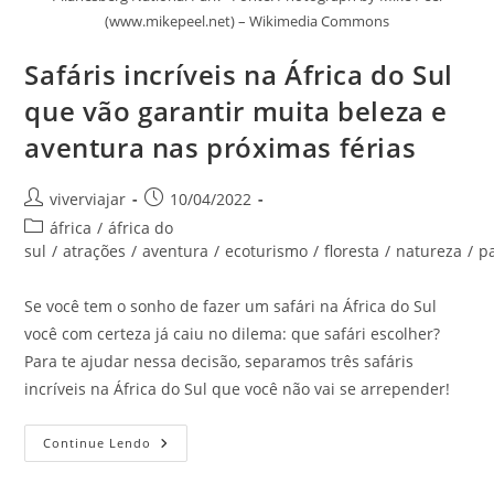
(www.mikepeel.net) – Wikimedia Commons
Safáris incríveis na África do Sul
que vão garantir muita beleza e
aventura nas próximas férias
Autor
Post
viverviajar
10/04/2022
do
publicado:
Categoria
áfrica
/
áfrica do
post:
do
sul
/
atrações
/
aventura
/
ecoturismo
/
floresta
/
natureza
/
p
post:
Se você tem o sonho de fazer um safári na África do Sul
você com certeza já caiu no dilema: que safári escolher?
Para te ajudar nessa decisão, separamos três safáris
incríveis na África do Sul que você não vai se arrepender!
Safáris
Continue Lendo
Incríveis
Na
África