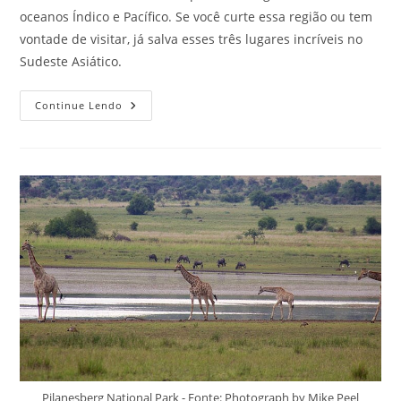
oceanos Índico e Pacífico. Se você curte essa região ou tem
vontade de visitar, já salva esses três lugares incríveis no
Sudeste Asiático.
Lugares
Continue Lendo
Incríveis
No
Sudeste
Asiático
Para
Conhecer
Nas
Férias
Ainda
Esse
Ano
Pilanesberg National Park - Fonte: Photograph by Mike Peel