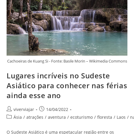
Se
Apaixonar
Pelo
País
Cachoeiras de Kuang Si - Fonte: Basile Morin – Wikimedia Commons
Lugares incríveis no Sudeste
Asiático para conhecer nas férias
ainda esse ano
Autor
Post
viverviajar
14/04/2022
do
publicado:
Categoria
Ásia
/
atrações
/
aventura
/
ecoturismo
/
floresta
/
Laos
/
n
post:
do
post:
O Sudeste Asiático é uma espetacular região entre os