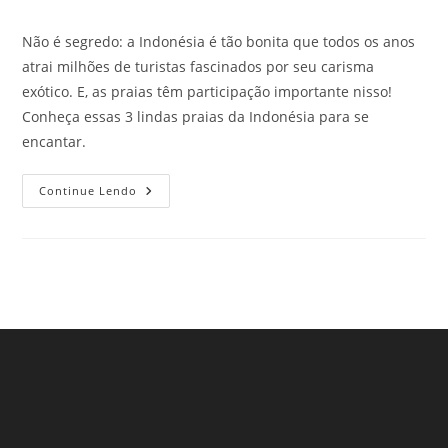
post:
do
post:
Não é segredo: a Indonésia é tão bonita que todos os anos
atrai milhões de turistas fascinados por seu carisma
exótico. E, as praias têm participação importante nisso!
Conheça essas 3 lindas praias da Indonésia para se
encantar.
3
Continue Lendo
Lindas
Praias
Da
Indonésia
Que
Todo
Viajante
Precisa
Visitar
Pelo
Menos
Uma
Vez
Na
Vida