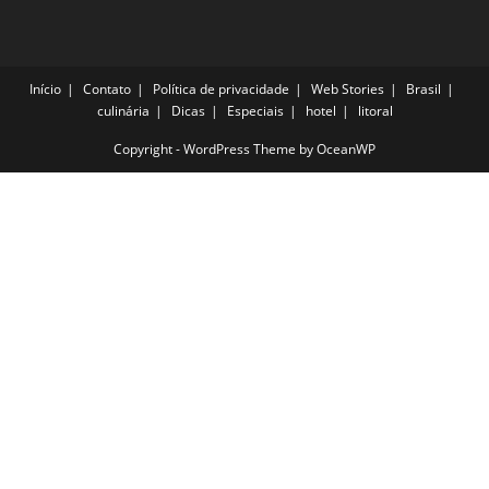
Início
Contato
Política de privacidade
Web Stories
Brasil
culinária
Dicas
Especiais
hotel
litoral
Copyright - WordPress Theme by OceanWP