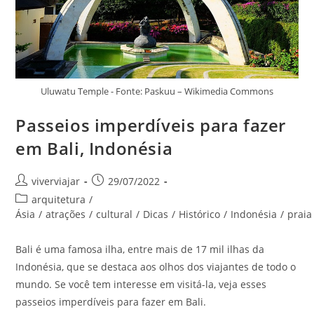
Uluwatu Temple - Fonte: Paskuu – Wikimedia Commons
Passeios imperdíveis para fazer
em Bali, Indonésia
Autor
Post
viverviajar
29/07/2022
do
publicado:
Categoria
arquitetura
/
post:
do
Ásia
/
atrações
/
cultural
/
Dicas
/
Histórico
/
Indonésia
/
praia
post:
Bali é uma famosa ilha, entre mais de 17 mil ilhas da
Indonésia, que se destaca aos olhos dos viajantes de todo o
mundo. Se você tem interesse em visitá-la, veja esses
passeios imperdíveis para fazer em Bali.