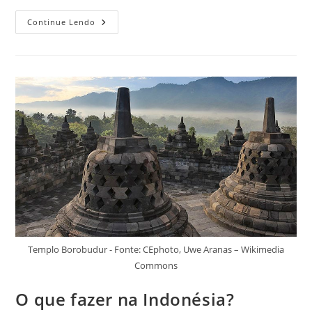
Passeios
Continue Lendo
Imperdíveis
Para
Fazer
Em
Bali,
Indonésia
Templo Borobudur - Fonte: CEphoto, Uwe Aranas – Wikimedia
Commons
O que fazer na Indonésia?