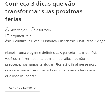
Conheça 3 dicas que vão
transformar suas próximas
férias
Autor
Post
viverviajar
29/07/2022
do
publicado:
Categoria
arquitetura
/
post:
do
Ásia
/
cultural
/
Dicas
/
Histórico
/
Indonésia
/
natureza
/
Viag
post:
Planejar uma viagem e definir quais passeios na Indonésia
você quer fazer pode parecer um desafio, mas não se
preocupe, nós vamos te ajudar! Fica até o final nesse post
que separamos três dicas sobre o que fazer na Indonésia
que você vai adorar.
O
Continue Lendo
Que
Fazer
Na
Indonésia?
Conheça