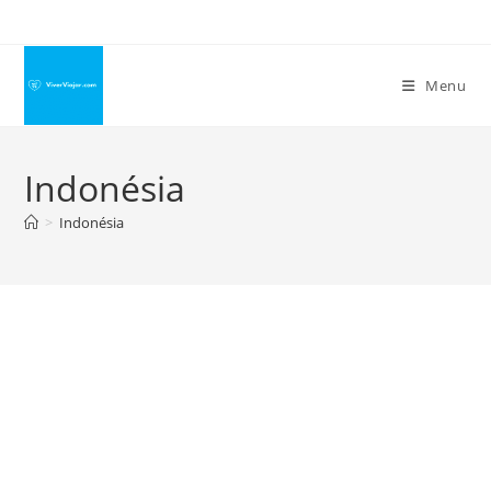
Ir
para
o
Menu
conteúdo
Indonésia
>
Indonésia