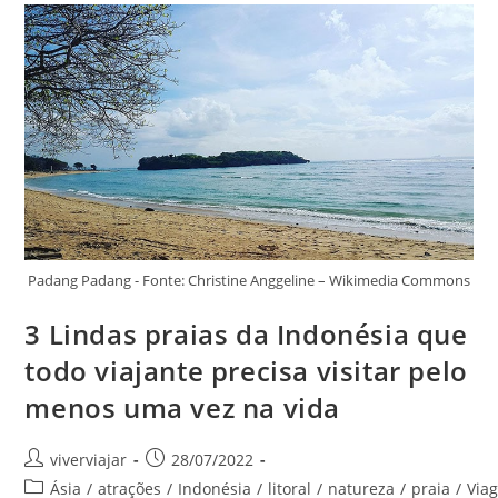
3
Dicas
Que
Vão
Transformar
Suas
Próximas
Férias
Padang Padang - Fonte: Christine Anggeline – Wikimedia Commons
3 Lindas praias da Indonésia que
todo viajante precisa visitar pelo
menos uma vez na vida
Autor
Post
viverviajar
28/07/2022
do
publicado:
Categoria
Ásia
/
atrações
/
Indonésia
/
litoral
/
natureza
/
praia
/
Via