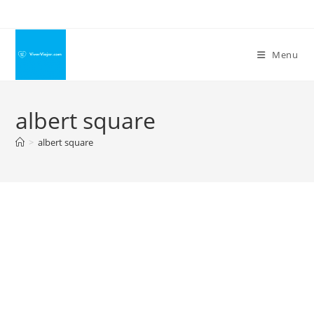
Ir
para
o
Menu
conteúdo
albert square
>
albert square