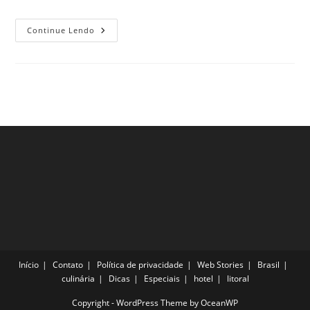
Pontos
Continue Lendo
Turísticos
De
Manchester,
Inglaterra
Que
Todo
Visitante
Se
Apaixona
Ao
Conhecer
Início
Contato
Política de privacidade
Web Stories
Brasil
culinária
Dicas
Especiais
hotel
litoral
Copyright - WordPress Theme by OceanWP