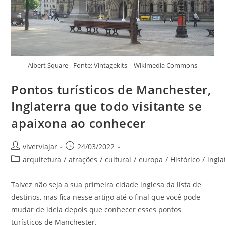
Albert Square - Fonte: Vintagekits – Wikimedia Commons
Pontos turísticos de Manchester,
Inglaterra que todo visitante se
apaixona ao conhecer
Autor
Post
viverviajar
24/03/2022
do
publicado:
Categoria
arquitetura
/
atrações
/
cultural
/
europa
/
Histórico
/
ingla
post:
do
post:
Talvez não seja a sua primeira cidade inglesa da lista de
destinos, mas fica nesse artigo até o final que você pode
mudar de ideia depois que conhecer esses pontos
turísticos de Manchester.