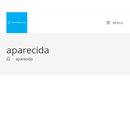
Ir
para
o
Menu
conteúdo
aparecida
>
aparecida