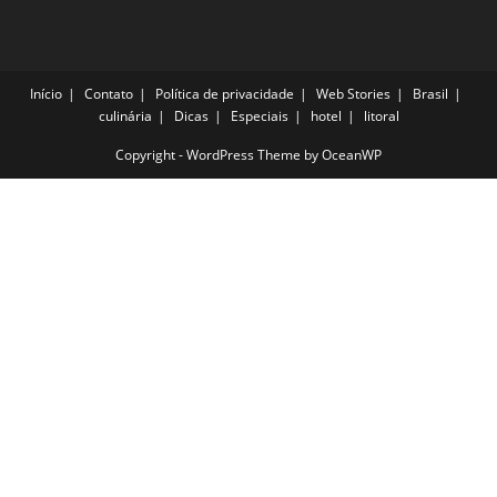
Início
Contato
Política de privacidade
Web Stories
Brasil
culinária
Dicas
Especiais
hotel
litoral
Copyright - WordPress Theme by OceanWP