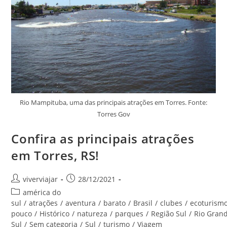
Rio Mampituba, uma das principais atrações em Torres. Fonte:
Torres Gov
Confira as principais atrações
em Torres, RS!
Autor
Post
viverviajar
28/12/2021
do
publicado:
Categoria
américa do
post:
do
sul
/
atrações
/
aventura
/
barato
/
Brasil
/
clubes
/
ecoturism
post:
pouco
/
Histórico
/
natureza
/
parques
/
Região Sul
/
Rio Gran
Sul
/
Sem categoria
/
Sul
/
turismo
/
Viagem