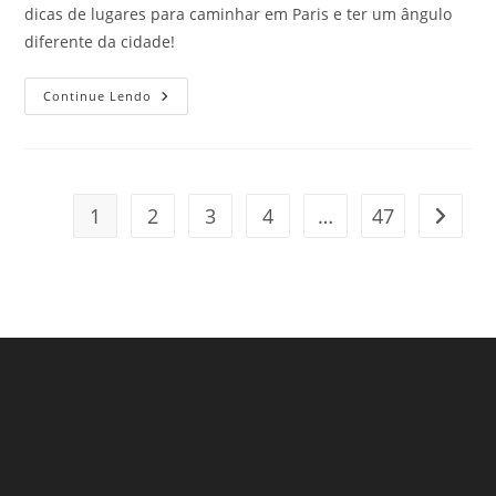
dicas de lugares para caminhar em Paris e ter um ângulo
diferente da cidade!
Lugares
Continue Lendo
Para
Caminhar
Em
Paris
E
Curtir
A
1
2
3
4
…
47
Ir para
Cidade
Bem
De
Perto