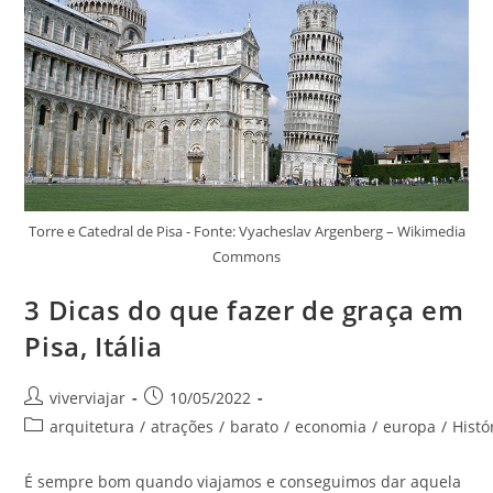
França
Confortavelmente
Torre e Catedral de Pisa - Fonte: Vyacheslav Argenberg – Wikimedia
Commons
3 Dicas do que fazer de graça em
Pisa, Itália
Autor
Post
viverviajar
10/05/2022
do
publicado:
Categoria
arquitetura
/
atrações
/
barato
/
economia
/
europa
/
Histó
post:
do
post:
É sempre bom quando viajamos e conseguimos dar aquela