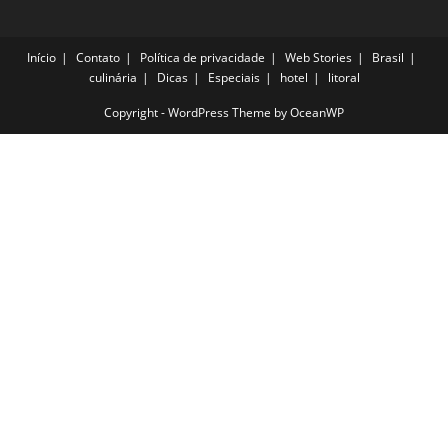
Início
Contato
Política de privacidade
Web Stories
Brasil
culinária
Dicas
Especiais
hotel
litoral
Copyright - WordPress Theme by OceanWP