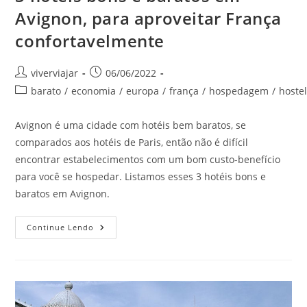
Avignon, para aproveitar França
confortavelmente
Autor
Post
viverviajar
06/06/2022
do
publicado:
Categoria
barato
/
economia
/
europa
/
frança
/
hospedagem
/
hoste
post:
do
post:
Avignon é uma cidade com hotéis bem baratos, se
comparados aos hotéis de Paris, então não é difícil
encontrar estabelecimentos com um bom custo-benefício
para você se hospedar. Listamos esses 3 hotéis bons e
baratos em Avignon.
3
Continue Lendo
Hotéis
Bons
E
Baratos
Em
Avignon,
Para
Aproveitar