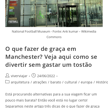
National Football Museum - Fonte: Ank kumar – Wikimedia
Commons
O que fazer de graça em
Manchester? Veja aqui como se
divertir sem gastar um tostão
Autor
Post
viverviajar
24/06/2022
do
publicado:
Categoria
arquitetura
/
atrações
/
barato
/
cultural
/
europa
/
Históri
post:
do
post:
Está procurando alternativas para a sua viagem ficar um
pouco mais barata? Então você está no lugar certo!
Separamos neste artigo três dicas de o que fazer de graça