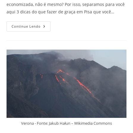
economizada, não é mesmo? Por isso, separamos para você
aqui 3 dicas do que fazer de graça em Pisa que você…
3
Continue Lendo
Dicas
Do
Que
Fazer
De
Graça
Em
Pisa,
Itália
Verona - Fonte: Jakub Hałun – Wikimedia Commons