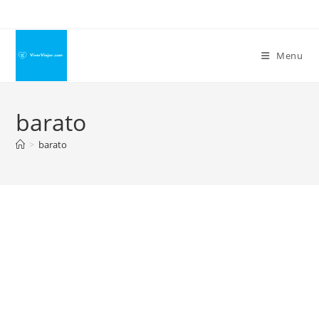
Ir
para
o
Menu
conteúdo
barato
>
barato