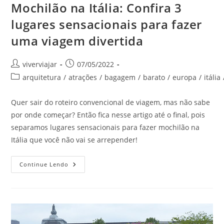
Mochilão na Itália: Confira 3
lugares sensacionais para fazer
uma viagem divertida
Autor
Post
viverviajar
07/05/2022
do
publicado:
Categoria
arquitetura
/
atrações
/
bagagem
/
barato
/
europa
/
itália
post:
do
post:
Quer sair do roteiro convencional de viagem, mas não sabe
por onde começar? Então fica nesse artigo até o final, pois
separamos lugares sensacionais para fazer mochilão na
Itália que você não vai se arrepender!
Mochilão
Continue Lendo
Na
Itália:
Confira
3
Lugares
Sensacionais
Para
Fazer