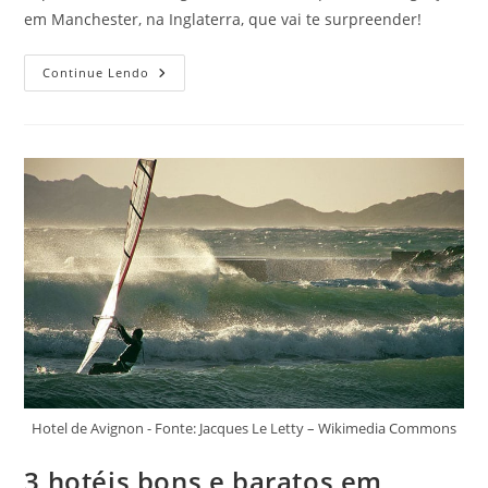
em Manchester, na Inglaterra, que vai te surpreender!
O
Continue Lendo
Que
Fazer
De
Graça
Em
Manchester?
Veja
Aqui
Como
Se
Divertir
Sem
Gastar
Um
Tostão
Hotel de Avignon - Fonte: Jacques Le Letty – Wikimedia Commons
3 hotéis bons e baratos em