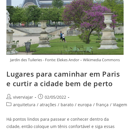
Uma
Viagem
Divertida
Jardin des Tuileries - Fonte: Elekes Andor – Wikimedia Commons
Lugares para caminhar em Paris
e curtir a cidade bem de perto
Autor
Post
viverviajar
02/05/2022
do
publicado:
Categoria
arquitetura
/
atrações
/
barato
/
europa
/
frança
/
Viagem
post:
do
post:
Há pontos lindos para passear e conhecer dentro da
cidade, então coloque um tênis confortável e siga essas