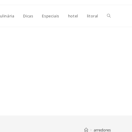
Alternar
ulinária
Dicas
Especiais
hotel
litoral
pesquisa
do
site
>
arredores