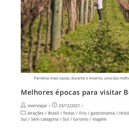
Parreiras mais vazias, durante o inverno, uma das melh
Melhores épocas para visitar B
Autor
Post
viverviajar
23/12/2021
do
publicado:
Categoria
atrações
/
Brasil
/
festas
/
Frio
/
gastronomia
/
Histó
post:
do
Sul
/
Sem categoria
/
Sul
/
turismo
/
Viagem
post: