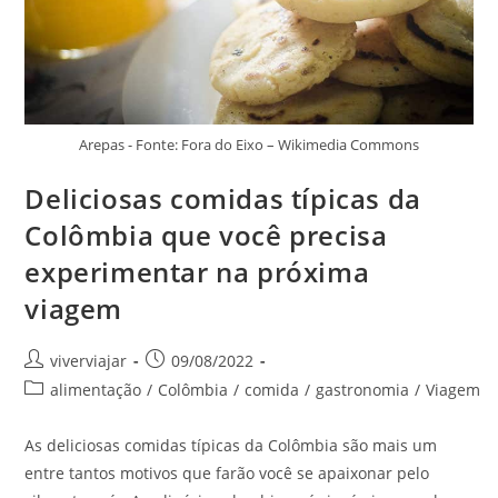
Arepas - Fonte: Fora do Eixo – Wikimedia Commons
Deliciosas comidas típicas da
Colômbia que você precisa
experimentar na próxima
viagem
Autor
Post
viverviajar
09/08/2022
do
publicado:
Categoria
alimentação
/
Colômbia
/
comida
/
gastronomia
/
Viagem
post:
do
post:
As deliciosas comidas típicas da Colômbia são mais um
entre tantos motivos que farão você se apaixonar pelo