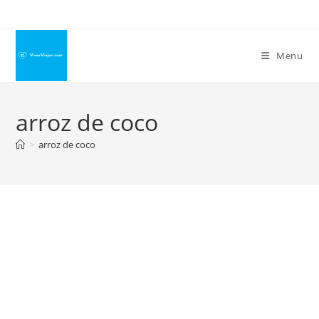
Ir
para
o
Menu
conteúdo
arroz de coco
>
arroz de coco