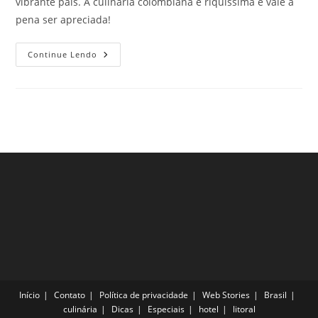
vibrante país. A culinária colombiana é riquíssima e vale a
pena ser apreciada!
Deliciosas
Continue Lendo
Comidas
Típicas
Da
Colômbia
Que
Você
Precisa
Experimentar
Na
Próxima
Viagem
Início
Contato
Política de privacidade
Web Stories
Brasil
culinária
Dicas
Especiais
hotel
litoral