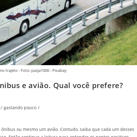
o trajeto - Foto: pasja1000 - Pixabay
ônibus e avião. Qual você prefere?
/
gastando pouco
/
o, ônibus ou mesmo um avião. Contudo, saiba que cada um desses
so. Então continue a leitura para entender os pontos positivos