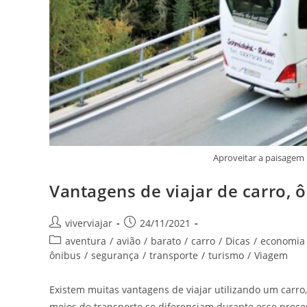
Aproveitar a paisagem n
Vantagens de viajar de carro, 
Autor
Post
viverviajar
24/11/2021
do
publicado:
Categoria
aventura
/
avião
/
barato
/
carro
/
Dicas
/
economia
post:
do
ônibus
/
segurança
/
transporte
/
turismo
/
Viagem
post:
Existem muitas vantagens de viajar utilizando um carr
meios de transporte se diferenciam durante esse proces