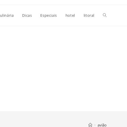
Alternar
ulinária
Dicas
Especiais
hotel
litoral
pesquisa
do
site
>
avião