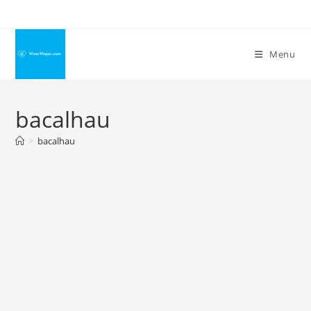
Ir
para
o
Menu
conteúdo
bacalhau
>
bacalhau