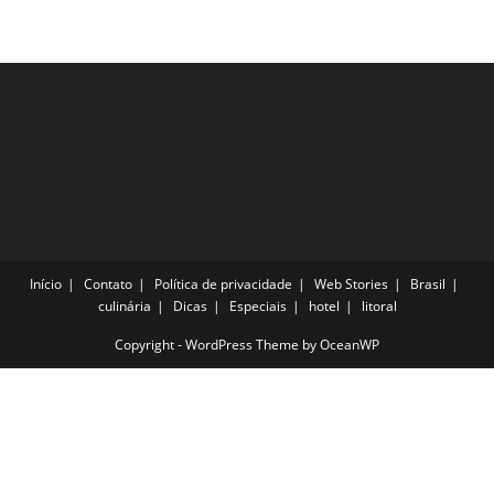
Que
Todo
Viajante
Precisa
Experimentar
Início
Contato
Política de privacidade
Web Stories
Brasil
culinária
Dicas
Especiais
hotel
litoral
Copyright - WordPress Theme by OceanWP