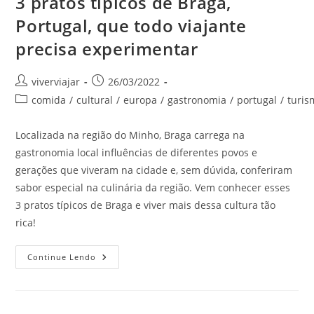
3 pratos típicos de Braga,
Portugal, que todo viajante
precisa experimentar
Autor
Post
viverviajar
26/03/2022
do
publicado:
Categoria
comida
/
cultural
/
europa
/
gastronomia
/
portugal
/
turis
post:
do
post:
Localizada na região do Minho, Braga carrega na
gastronomia local influências de diferentes povos e
gerações que viveram na cidade e, sem dúvida, conferiram
sabor especial na culinária da região. Vem conhecer esses
3 pratos típicos de Braga e viver mais dessa cultura tão
rica!
3
Continue Lendo
Pratos
Típicos
De
Braga,
Portugal,