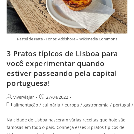
Pastel de Nata - Fonte: Addshore – Wikimedia Commons
3 Pratos típicos de Lisboa para
você experimentar quando
estiver passeando pela capital
portuguesa!
Autor
Post
viverviajar
27/04/2022
do
publicado:
Categoria
alimentação
/
culinária
/
europa
/
gastronomia
/
portugal
/
post:
do
post:
Na cidade de Lisboa nasceram várias receitas que hoje são
famosas em todo o país. Conheça esses 3 pratos típicos de