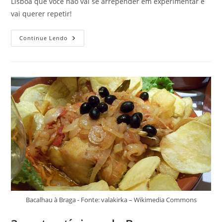
Lisboa que você não vai se arrepender em experimentar e
vai querer repetir!
3
Continue Lendo
Pratos
Típicos
De
Lisboa
Para
Você
Experimentar
Quando
Estiver
Passeando
Pela
Capital
Portuguesa!
Bacalhau à Braga - Fonte: valakirka – Wikimedia Commons