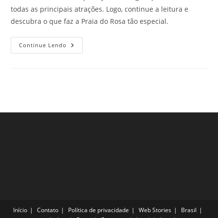
todas as principais atrações. Logo, continue a leitura e
descubra o que faz a Praia do Rosa tão especial.
Descubra
Continue Lendo
O
Que
Faz
A
Praia
Do
Rosa,
SC,
Tão
Especial!
Início
Contato
Política de privacidade
Web Stories
Brasil