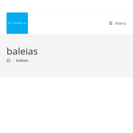
Ir
para
o
Menu
conteúdo
baleias
>
baleias