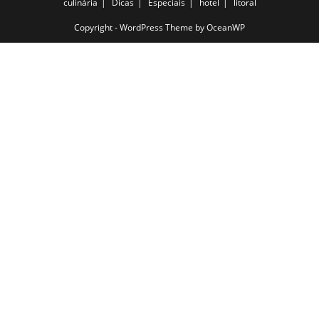
culinária
Dicas
Especiais
hotel
litoral
Copyright - WordPress Theme by OceanWP