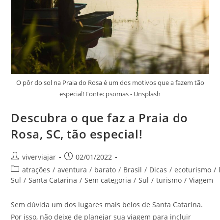
O pôr do sol na Praia do Rosa é um dos motivos que a fazem tão
especial! Fonte: psomas - Unsplash
Descubra o que faz a Praia do
Rosa, SC, tão especial!
Autor
Post
viverviajar
02/01/2022
do
publicado:
Categoria
atrações
/
aventura
/
barato
/
Brasil
/
Dicas
/
ecoturismo
/
post:
do
Sul
/
Santa Catarina
/
Sem categoria
/
Sul
/
turismo
/
Viagem
post:
Sem dúvida um dos lugares mais belos de Santa Catarina.
Por isso, não deixe de planejar sua viagem para incluir