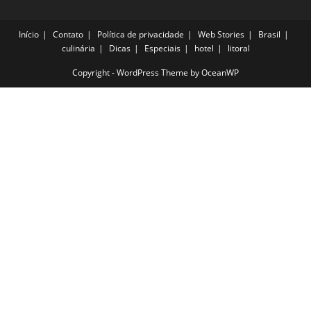
Início
Contato
Política de privacidade
Web Stories
Brasil
culinária
Dicas
Especiais
hotel
litoral
Copyright - WordPress Theme by OceanWP