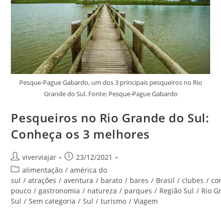
Pesque-Pague Gabardo, um dos 3 principais pesqueiros no Rio
Grande do Sul. Fonte: Pesque-Pague Gabardo
Pesqueiros no Rio Grande do Sul:
Conheça os 3 melhores
Autor
Post
viverviajar
23/12/2021
do
publicado:
Categoria
alimentação
/
américa do
post:
do
sul
/
atrações
/
aventura
/
barato
/
bares
/
Brasil
/
clubes
/
co
post:
pouco
/
gastronomia
/
natureza
/
parques
/
Região Sul
/
Rio G
Sul
/
Sem categoria
/
Sul
/
turismo
/
Viagem