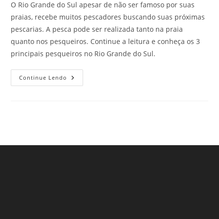
O Rio Grande do Sul apesar de não ser famoso por suas
praias, recebe muitos pescadores buscando suas próximas
pescarias. A pesca pode ser realizada tanto na praia
quanto nos pesqueiros. Continue a leitura e conheça os 3
principais pesqueiros no Rio Grande do Sul.
Pesqueiros
Continue Lendo
No
Rio
Grande
Do
Sul:
Conheça
Os
3
Melhores