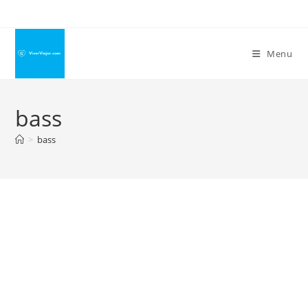
Ir
para
o
Menu
conteúdo
bass
>
bass