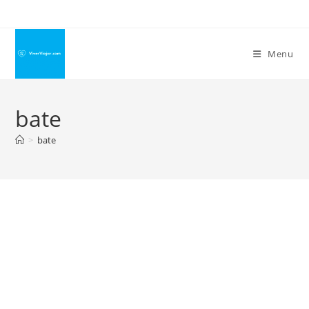
Ir
para
o
Menu
conteúdo
bate
>
bate