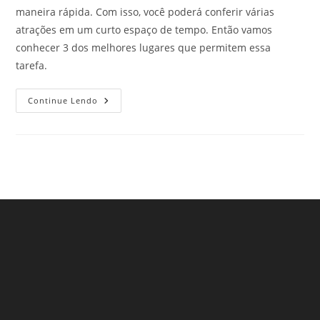
maneira rápida. Com isso, você poderá conferir várias
atrações em um curto espaço de tempo. Então vamos
conhecer 3 dos melhores lugares que permitem essa
tarefa.
Bate-
Continue Lendo
E-
Volta
De
Carro
Saindo
Da
Cidade
De
São
Paulo
–
Parte
2