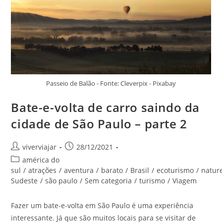
Passeio de Balão - Fonte: Cleverpix - Pixabay
Bate-e-volta de carro saindo da
cidade de São Paulo – parte 2
Autor
Post
viverviajar
28/12/2021
do
publicado:
Categoria
américa do
post:
do
sul
/
atrações
/
aventura
/
barato
/
Brasil
/
ecoturismo
/
natur
post:
Sudeste
/
são paulo
/
Sem categoria
/
turismo
/
Viagem
Fazer um bate-e-volta em São Paulo é uma experiência
interessante. Já que são muitos locais para se visitar de