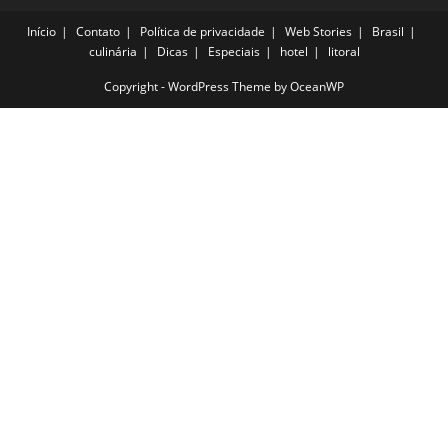
Início
Contato
Política de privacidade
Web Stories
Brasil
culinária
Dicas
Especiais
hotel
litoral
Copyright - WordPress Theme by OceanWP