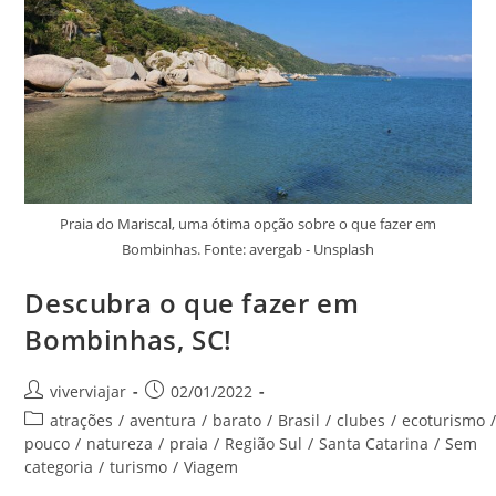
Praia do Mariscal, uma ótima opção sobre o que fazer em
Bombinhas. Fonte: avergab - Unsplash
Descubra o que fazer em
Bombinhas, SC!
Autor
Post
viverviajar
02/01/2022
do
publicado:
Categoria
atrações
/
aventura
/
barato
/
Brasil
/
clubes
/
ecoturismo
post:
do
pouco
/
natureza
/
praia
/
Região Sul
/
Santa Catarina
/
Sem
post:
categoria
/
turismo
/
Viagem