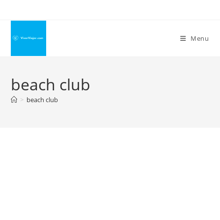
Ir
para
o
Menu
conteúdo
beach club
>
beach club