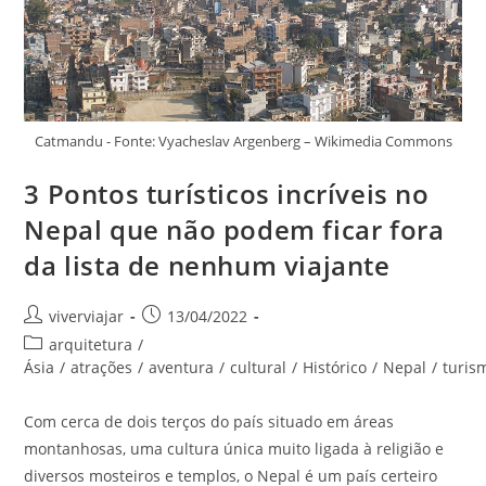
Catmandu - Fonte: Vyacheslav Argenberg – Wikimedia Commons
3 Pontos turísticos incríveis no
Nepal que não podem ficar fora
da lista de nenhum viajante
Autor
Post
viverviajar
13/04/2022
do
publicado:
Categoria
arquitetura
/
post:
do
Ásia
/
atrações
/
aventura
/
cultural
/
Histórico
/
Nepal
/
turis
post:
Com cerca de dois terços do país situado em áreas
montanhosas, uma cultura única muito ligada à religião e
diversos mosteiros e templos, o Nepal é um país certeiro