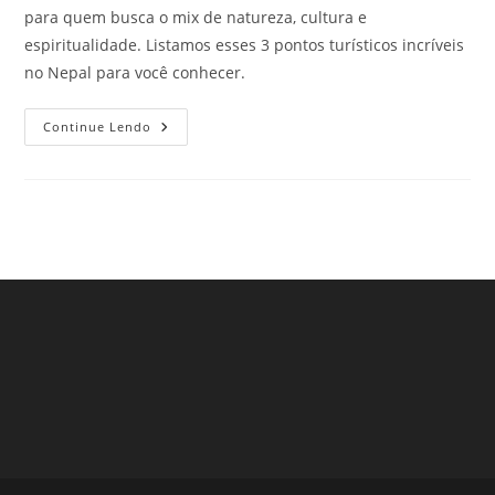
para quem busca o mix de natureza, cultura e
espiritualidade. Listamos esses 3 pontos turísticos incríveis
no Nepal para você conhecer.
3
Continue Lendo
Pontos
Turísticos
Incríveis
No
Nepal
Que
Não
Podem
Ficar
Fora
Da
Lista
De
Nenhum
Viajante