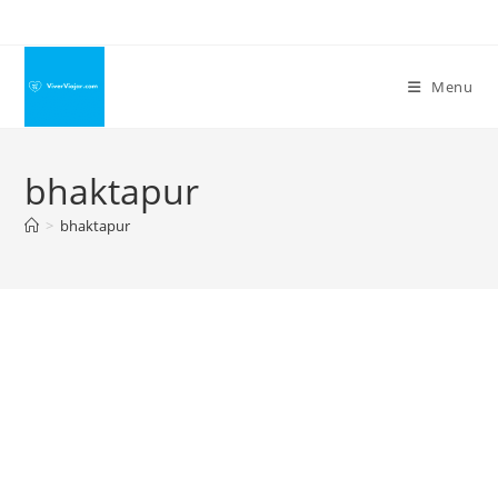
Ir
para
o
Menu
conteúdo
bhaktapur
>
bhaktapur