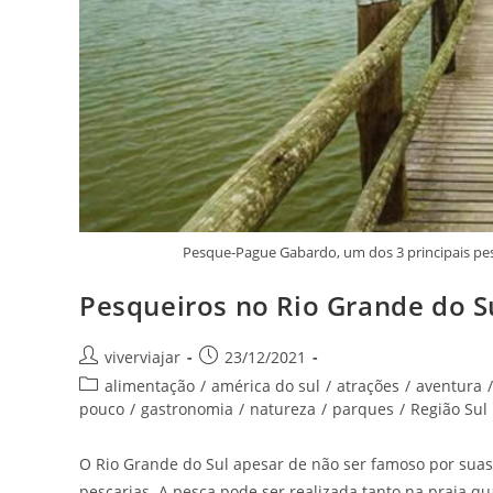
Pesque-Pague Gabardo, um dos 3 principais pe
Pesqueiros no Rio Grande do S
Autor
Post
viverviajar
23/12/2021
do
publicado:
Categoria
alimentação
/
américa do sul
/
atrações
/
aventura
/
post:
do
pouco
/
gastronomia
/
natureza
/
parques
/
Região Sul
post:
O Rio Grande do Sul apesar de não ser famoso por sua
pescarias. A pesca pode ser realizada tanto na praia qu