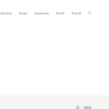
Alternar
ulinária
Dicas
Especiais
hotel
litoral
pesquisa
do
site
>
black