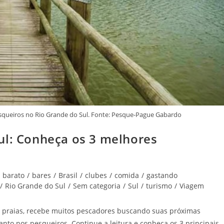
squeiros no Rio Grande do Sul. Fonte: Pesque-Pague Gabardo
ul: Conheça os 3 melhores
barato
/
bares
/
Brasil
/
clubes
/
comida
/
gastando
/
Rio Grande do Sul
/
Sem categoria
/
Sul
/
turismo
/
Viagem
s praias, recebe muitos pescadores buscando suas próximas
anto nos pesqueiros. Continue a leitura e conheça os 3 principais