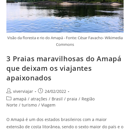
Visão da floresta e rio do Amapá - Fonte: César Favacho- Wikimedia
Commons
3 Praias maravilhosas do Amapá
que deixam os viajantes
apaixonados
Autor
Post
viverviajar
24/02/2022
do
publicado:
Categoria
amapá
/
atrações
/
Brasil
/
praia
/
Região
post:
do
Norte
/
turismo
/
Viagem
post:
O Amapá é um dos estados brasileiros com a maior
extensão de costa litorânea, sendo o sexto maior do país e o