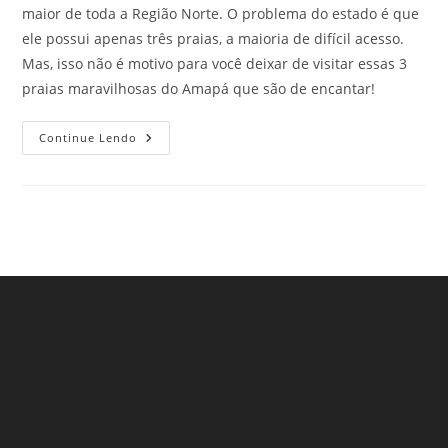
maior de toda a Região Norte. O problema do estado é que
ele possui apenas três praias, a maioria de difícil acesso.
Mas, isso não é motivo para você deixar de visitar essas 3
praias maravilhosas do Amapá que são de encantar!
3
Continue Lendo
Praias
Maravilhosas
Do
Amapá
Que
Deixam
Os
Viajantes
Apaixonados