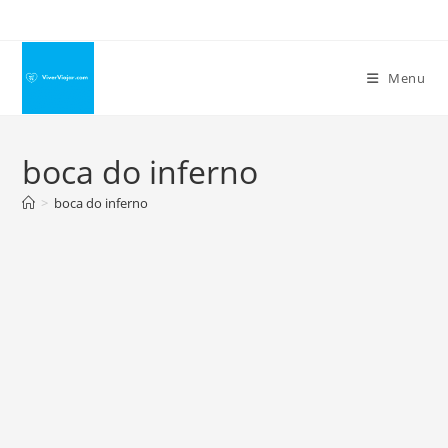
Ir
para
o
Menu
conteúdo
boca do inferno
>
boca do inferno