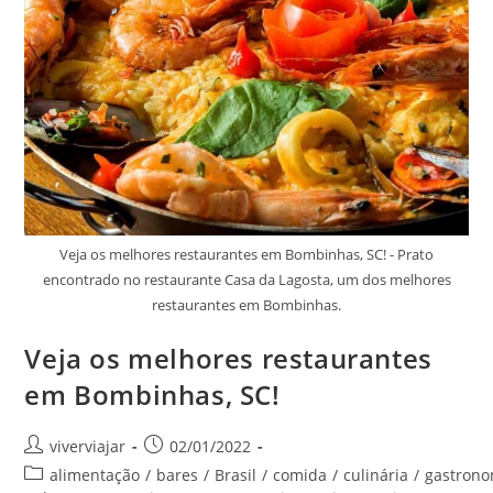
Veja os melhores restaurantes em Bombinhas, SC! - Prato
encontrado no restaurante Casa da Lagosta, um dos melhores
restaurantes em Bombinhas.
Veja os melhores restaurantes
em Bombinhas, SC!
Autor
Post
viverviajar
02/01/2022
do
publicado:
Categoria
alimentação
/
bares
/
Brasil
/
comida
/
culinária
/
gastrono
post: