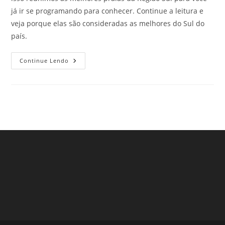
já ir se programando para conhecer. Continue a leitura e
veja porque elas são consideradas as melhores do Sul do
país.
As
Continue Lendo
Melhores
Praias
Da
Região
Sul.
Clique
E
Conheça!