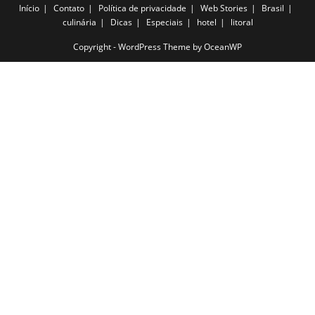
Início
Contato
Política de privacidade
Web Stories
Brasil
culinária
Dicas
Especiais
hotel
litoral
Copyright - WordPress Theme by OceanWP