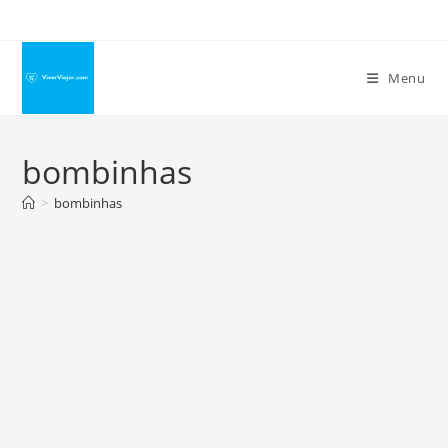
Ir
para
o
Menu
conteúdo
bombinhas
>
bombinhas