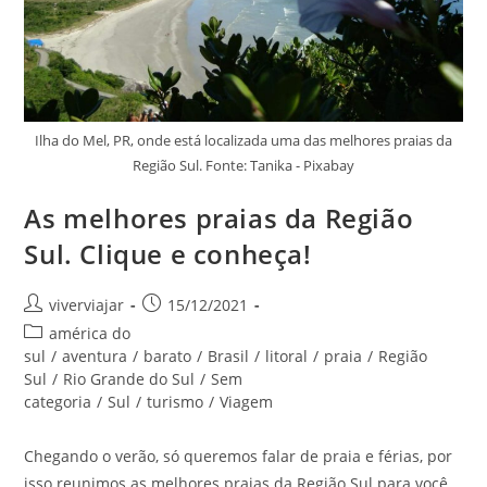
Ilha do Mel, PR, onde está localizada uma das melhores praias da
Região Sul. Fonte: Tanika - Pixabay
As melhores praias da Região
Sul. Clique e conheça!
Autor
Post
viverviajar
15/12/2021
do
publicado:
Categoria
américa do
post:
do
sul
/
aventura
/
barato
/
Brasil
/
litoral
/
praia
/
Região
post:
Sul
/
Rio Grande do Sul
/
Sem
categoria
/
Sul
/
turismo
/
Viagem
Chegando o verão, só queremos falar de praia e férias, por
isso reunimos as melhores praias da Região Sul para você