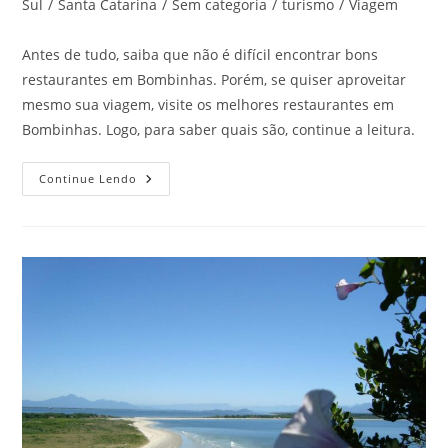
do
Sul
/
Santa Catarina
/
Sem categoria
/
turismo
/
Viagem
post:
Antes de tudo, saiba que não é difícil encontrar bons
restaurantes em Bombinhas. Porém, se quiser aproveitar
mesmo sua viagem, visite os melhores restaurantes em
Bombinhas. Logo, para saber quais são, continue a leitura.
Veja
Continue Lendo
Os
Melhores
Restaurantes
Em
Bombinhas,
SC!