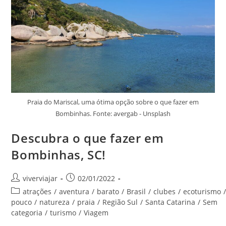
Praia do Mariscal, uma ótima opção sobre o que fazer em
Bombinhas. Fonte: avergab - Unsplash
Descubra o que fazer em
Bombinhas, SC!
Autor
Post
viverviajar
02/01/2022
do
publicado:
Categoria
atrações
/
aventura
/
barato
/
Brasil
/
clubes
/
ecoturismo
post:
do
pouco
/
natureza
/
praia
/
Região Sul
/
Santa Catarina
/
Sem
post:
categoria
/
turismo
/
Viagem