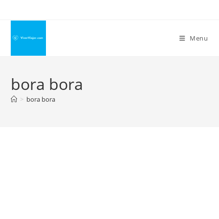
Ir
para
o
Menu
conteúdo
bora bora
>
bora bora