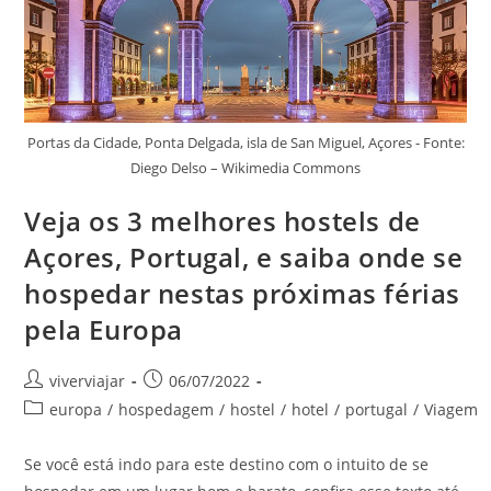
Portas da Cidade, Ponta Delgada, isla de San Miguel, Açores - Fonte:
Diego Delso – Wikimedia Commons
Veja os 3 melhores hostels de
Açores, Portugal, e saiba onde se
hospedar nestas próximas férias
pela Europa
Autor
Post
viverviajar
06/07/2022
do
publicado:
Categoria
europa
/
hospedagem
/
hostel
/
hotel
/
portugal
/
Viagem
post:
do
post:
Se você está indo para este destino com o intuito de se