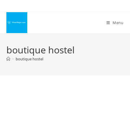
Ir
para
o
Menu
conteúdo
boutique hostel
>
boutique hostel