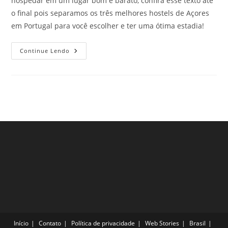
hospedar em um lugar bom e barato, confira esse texto até
o final pois separamos os três melhores hostels de Açores
em Portugal para você escolher e ter uma ótima estadia!
Veja
Continue Lendo
Os
3
Melhores
Hostels
De
Açores,
Portugal,
E
Saiba
Onde
Se
Hospedar
Nestas
Próximas
Férias
Pela
Europa
Início
Contato
Política de privacidade
Web Stories
Brasil