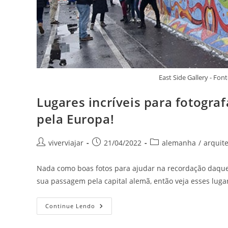
East Side Gallery - F
Lugares incríveis para fotogra
pela Europa!
Autor
Post
Categoria
viverviajar
21/04/2022
alemanha
/
arquit
do
publicado:
do
post:
post:
Nada como boas fotos para ajudar na recordação daque
sua passagem pela capital alemã, então veja esses lugar
Lugares
Continue Lendo
Incríveis
Para
Fotografar