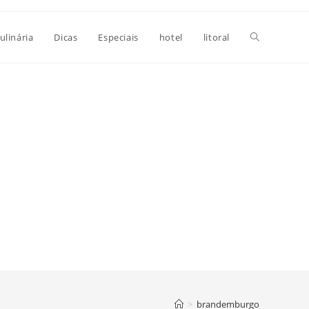
Alternar
ulinária
Dicas
Especiais
hotel
litoral
pesquisa
do
site
>
brandemburgo