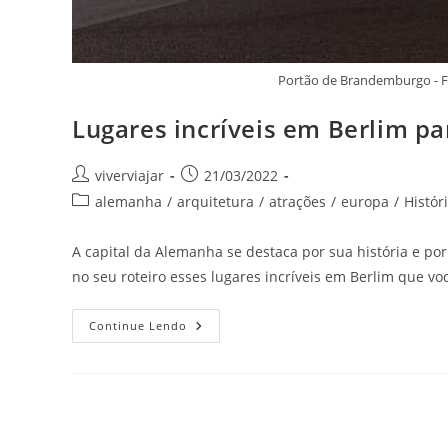
Portão de Brandemburgo - 
Lugares incríveis em Berlim pa
Autor
Post
viverviajar
21/03/2022
do
publicado:
Categoria
alemanha
/
arquitetura
/
atrações
/
europa
/
Histór
post:
do
post:
A capital da Alemanha se destaca por sua história e por
no seu roteiro esses lugares incríveis em Berlim que vo
Lugares
Continue Lendo
Incríveis
Em
Berlim
Para
Conhecer
Nas
Férias
Deste