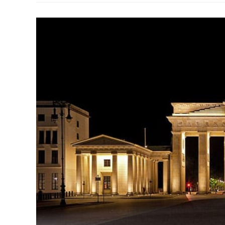
Em
Berlim
Quando
Estiver
Viajando
Pela
Europa!