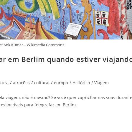
onte: Ank Kumar – Wikimedia Commons
far em Berlim quando estiver viajand
etura
/
atrações
/
cultural
/
europa
/
Histórico
/
Viagem
la viagem, não é mesmo? Se você quer caprichar nas suas durant
es incríveis para fotografar em Berlim.