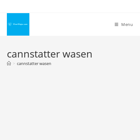
Ir
para
o
Menu
conteúdo
cannstatter wasen
>
cannstatter wasen