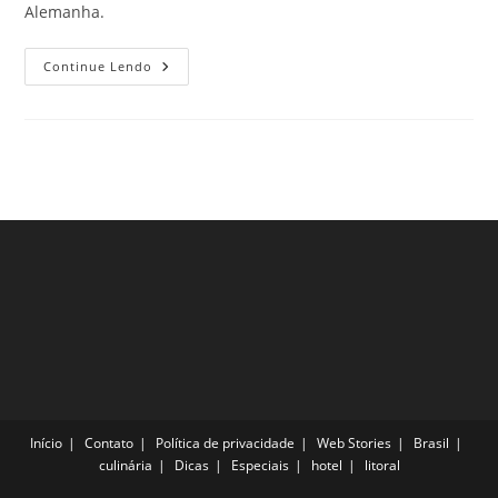
Alemanha.
Festivais
Continue Lendo
Culturais
Na
Alemanha
Para
Conhecer
Nas
Férias
Deste
Ano
Início
Contato
Política de privacidade
Web Stories
Brasil
culinária
Dicas
Especiais
hotel
litoral