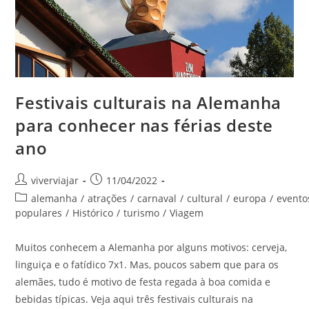
Festivais culturais na Alemanha
para conhecer nas férias deste
ano
Autor
Post
viverviajar
11/04/2022
do
publicado:
Categoria
alemanha
/
atrações
/
carnaval
/
cultural
/
europa
/
evento
post:
do
populares
/
Histórico
/
turismo
/
Viagem
post:
Muitos conhecem a Alemanha por alguns motivos: cerveja,
linguiça e o fatídico 7x1. Mas, poucos sabem que para os
alemães, tudo é motivo de festa regada à boa comida e
bebidas típicas. Veja aqui três festivais culturais na