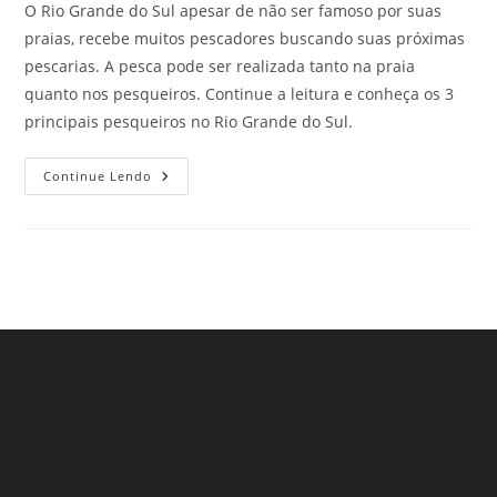
O Rio Grande do Sul apesar de não ser famoso por suas
praias, recebe muitos pescadores buscando suas próximas
pescarias. A pesca pode ser realizada tanto na praia
quanto nos pesqueiros. Continue a leitura e conheça os 3
principais pesqueiros no Rio Grande do Sul.
Pesqueiros
Continue Lendo
No
Rio
Grande
Do
Sul:
Conheça
Os
3
Melhores