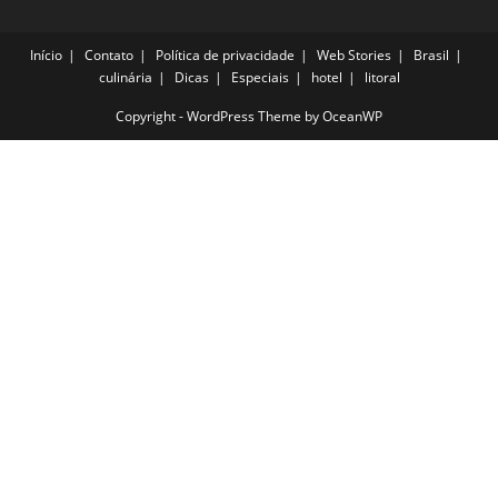
Início
Contato
Política de privacidade
Web Stories
Brasil
culinária
Dicas
Especiais
hotel
litoral
Copyright - WordPress Theme by OceanWP