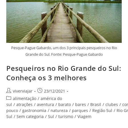
Pesque-Pague Gabardo, um dos 3 principais pesqueiros no Rio
Grande do Sul. Fonte: Pesque-Pague Gabardo
Pesqueiros no Rio Grande do Sul:
Conheça os 3 melhores
Autor
Post
viverviajar
23/12/2021
do
publicado:
Categoria
alimentação
/
américa do
post:
do
sul
/
atrações
/
aventura
/
barato
/
bares
/
Brasil
/
clubes
/
co
post:
pouco
/
gastronomia
/
natureza
/
parques
/
Região Sul
/
Rio G
Sul
/
Sem categoria
/
Sul
/
turismo
/
Viagem