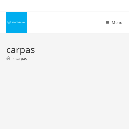
Ir
para
o
Menu
conteúdo
carpas
>
carpas