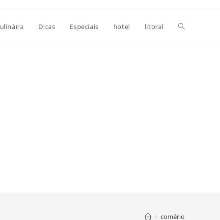
Alternar
ulinária
Dicas
Especiais
hotel
litoral
pesquisa
do
site
>
comério