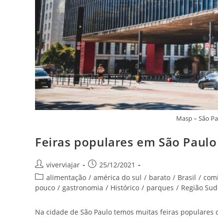
Masp – São Pa
Feiras populares em São Paulo 
Autor
Post
viverviajar
25/12/2021
do
publicado:
Categoria
alimentação
/
américa do sul
/
barato
/
Brasil
/
com
post:
do
pouco
/
gastronomia
/
Histórico
/
parques
/
Região Sud
post:
Na cidade de São Paulo temos muitas feiras populares 