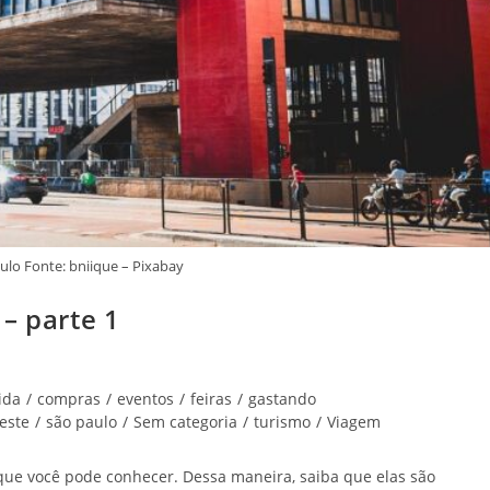
ulo Fonte: bniique – Pixabay
– parte 1
ida
/
compras
/
eventos
/
feiras
/
gastando
este
/
são paulo
/
Sem categoria
/
turismo
/
Viagem
que você pode conhecer. Dessa maneira, saiba que elas são