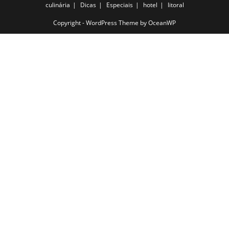
culinária
Dicas
Especiais
hotel
litoral
Copyright - WordPress Theme by OceanWP