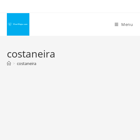
Ir
para
o
Menu
conteúdo
costaneira
>
costaneira