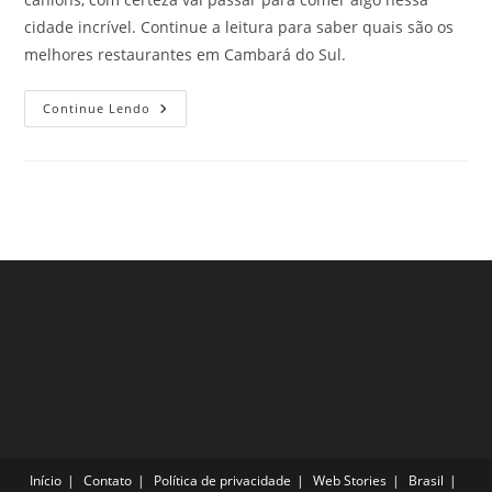
cidade incrível. Continue a leitura para saber quais são os
melhores restaurantes em Cambará do Sul.
Melhores
Continue Lendo
Restaurantes
Em
Cambará
Do
Sul:
Veja
Aqui
Início
Contato
Política de privacidade
Web Stories
Brasil