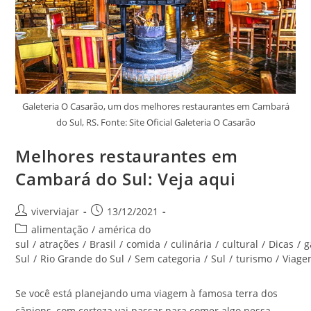
Galeteria O Casarão, um dos melhores restaurantes em Cambará
do Sul, RS. Fonte: Site Oficial Galeteria O Casarão
Melhores restaurantes em
Cambará do Sul: Veja aqui
Autor
Post
viverviajar
13/12/2021
do
publicado:
Categoria
alimentação
/
américa do
post:
do
sul
/
atrações
/
Brasil
/
comida
/
culinária
/
cultural
/
Dicas
/
g
post:
Sul
/
Rio Grande do Sul
/
Sem categoria
/
Sul
/
turismo
/
Viag
Se você está planejando uma viagem à famosa terra dos
cânions, com certeza vai passar para comer algo nessa