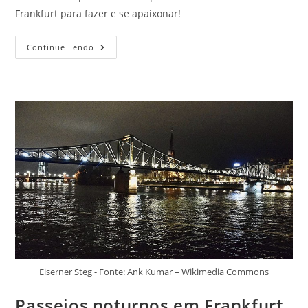
Frankfurt para fazer e se apaixonar!
Passeios
Continue Lendo
Românticos
Em
Frankfurt
Que
Todo
Casal
Viajante
Deve
Fazer
Junto
Eiserner Steg - Fonte: Ank Kumar – Wikimedia Commons
Passeios noturnos em Frankfurt