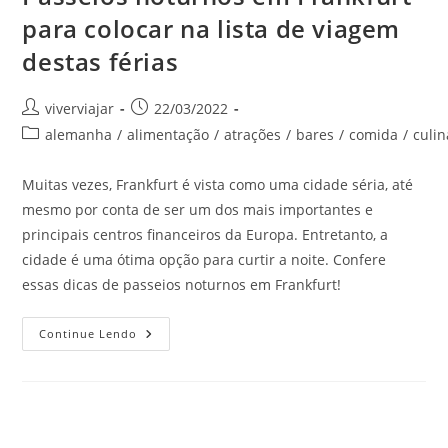
para colocar na lista de viagem
destas férias
Autor
Post
viverviajar
22/03/2022
do
publicado:
Categoria
alemanha
/
alimentação
/
atrações
/
bares
/
comida
/
culin
post:
do
post:
Muitas vezes, Frankfurt é vista como uma cidade séria, até
mesmo por conta de ser um dos mais importantes e
principais centros financeiros da Europa. Entretanto, a
cidade é uma ótima opção para curtir a noite. Confere
essas dicas de passeios noturnos em Frankfurt!
Passeios
Continue Lendo
Noturnos
Em
Frankfurt
Para
Colocar
Na
Lista
De