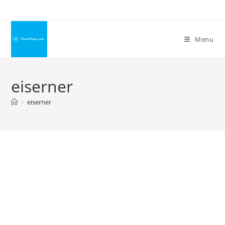
Ir
para
o
Menu
conteúdo
eiserner
>
eiserner