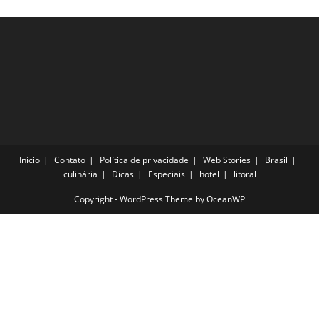
Viagem
Destas
Férias
Início
Contato
Política de privacidade
Web Stories
Brasil
culinária
Dicas
Especiais
hotel
litoral
Copyright - WordPress Theme by OceanWP