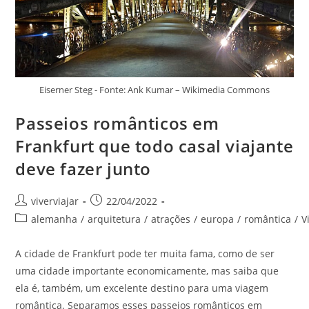
Eiserner Steg - Fonte: Ank Kumar – Wikimedia Commons
Passeios românticos em
Frankfurt que todo casal viajante
deve fazer junto
Autor
Post
viverviajar
22/04/2022
do
publicado:
Categoria
alemanha
/
arquitetura
/
atrações
/
europa
/
romântica
/
V
post:
do
post:
A cidade de Frankfurt pode ter muita fama, como de ser
uma cidade importante economicamente, mas saiba que
ela é, também, um excelente destino para uma viagem
romântica. Separamos esses passeios românticos em