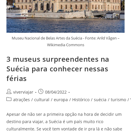
Museu Nacional de Belas Artes da Suécia - Fonte: Arild Vågen –
Wikimedia Commons
3 museus surpreendentes na
Suécia para conhecer nessas
férias
Autor
Post
viverviajar
08/04/2022
do
publicado:
Categoria
atrações
/
cultural
/
europa
/
Histórico
/
suécia
/
turismo
/
post:
do
post:
Apesar de não ser a primeira opção na hora de decidir um
destino para viajar, a Suécia é um país muito rico
culturalmente. Se você tem vontade de ir pra lá e não sabe