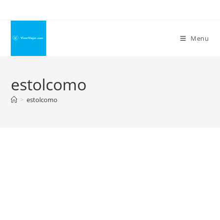
Ir
para
o
Menu
conteúdo
estolcomo
>
estolcomo