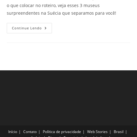
o que colocar no roteiro, veja esses 3 museus
surpreendentes na Suécia que separamos para você!
3
Continue Lendo
Museus
Surpreendentes
Na
Suécia
Para
Conhecer
Nessas
Férias
Início
Contato
Política de privacidade
Web Stories
Brasil