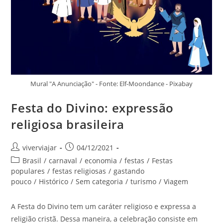
Mural "A Anunciação" - Fonte: Elf-Moondance - Pixabay
Festa do Divino: expressão
religiosa brasileira
Autor
Post
viverviajar
04/12/2021
do
publicado:
Categoria
Brasil
/
carnaval
/
economia
/
festas
/
Festas
post:
do
populares
/
festas religiosas
/
gastando
post:
pouco
/
Histórico
/
Sem categoria
/
turismo
/
Viagem
A Festa do Divino tem um caráter religioso e expressa a
religião cristã. Dessa maneira, a celebração consiste em