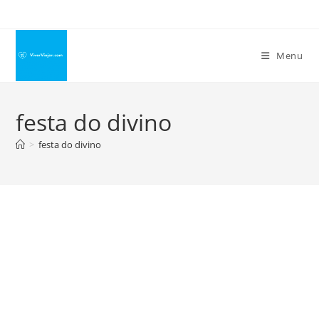
Ir
para
o
Menu
conteúdo
festa do divino
>
festa do divino