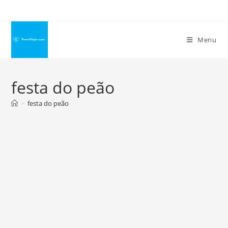
Ir
para
o
Menu
conteúdo
festa do peão
>
festa do peão