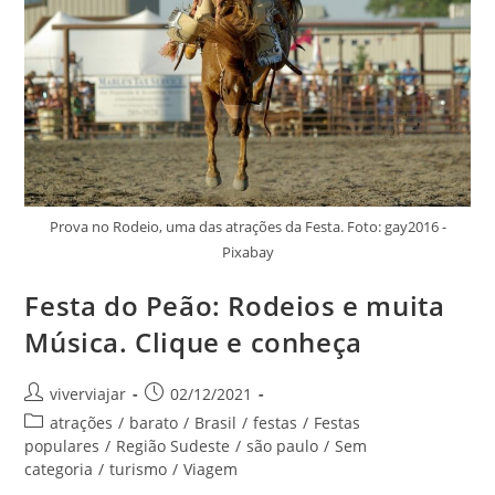
Prova no Rodeio, uma das atrações da Festa. Foto: gay2016 -
Pixabay
Festa do Peão: Rodeios e muita
Música. Clique e conheça
Autor
Post
viverviajar
02/12/2021
do
publicado:
Categoria
atrações
/
barato
/
Brasil
/
festas
/
Festas
post:
do
populares
/
Região Sudeste
/
são paulo
/
Sem
post:
categoria
/
turismo
/
Viagem