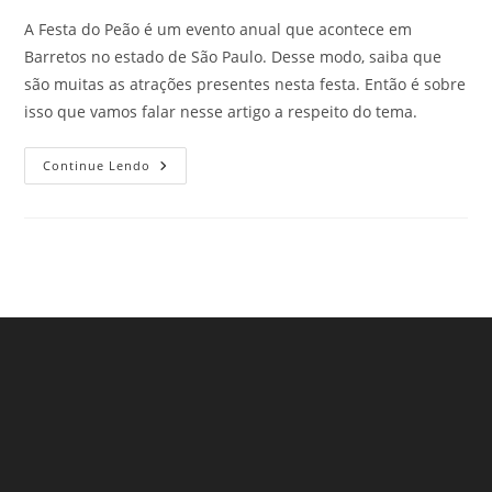
A Festa do Peão é um evento anual que acontece em
Barretos no estado de São Paulo. Desse modo, saiba que
são muitas as atrações presentes nesta festa. Então é sobre
isso que vamos falar nesse artigo a respeito do tema.
Festa
Continue Lendo
Do
Peão:
Rodeios
E
Muita
Música.
Clique
E
Conheça