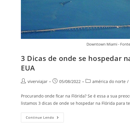
Downtown Miami - Fonte
3 Dicas de onde se hospedar na
EUA
Autor
Post
Categoria
viverviajar
05/08/2022
américa do norte
/
do
publicado:
do
post:
post:
Procurando onde ficar na Flórida? Se é essa a sua preoc
listamos 3 dicas de onde se hospedar na Flórida para te
3
Continue Lendo
Dicas
De
Onde