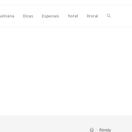
Alternar
ulinária
Dicas
Especiais
hotel
litoral
pesquisa
do
site
>
flórida