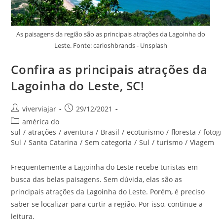
As paisagens da região são as principais atrações da Lagoinha do
Leste. Fonte: carloshbrands - Unsplash
Confira as principais atrações da
Lagoinha do Leste, SC!
Autor
Post
viverviajar
29/12/2021
do
publicado:
Categoria
américa do
post:
do
sul
/
atrações
/
aventura
/
Brasil
/
ecoturismo
/
floresta
/
fotog
post:
Sul
/
Santa Catarina
/
Sem categoria
/
Sul
/
turismo
/
Viagem
Frequentemente a Lagoinha do Leste recebe turistas em
busca das belas paisagens. Sem dúvida, elas são as
principais atrações da Lagoinha do Leste. Porém, é preciso
saber se localizar para curtir a região. Por isso, continue a
leitura.