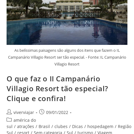
As belíssimas paisagens são alguns dos itens que fazem o IL
Campanário Villagio Resort ser tão especial. - Fonte: IL Campanário
Villagio Resort
O que faz o II Campanário
Villagio Resort tão especial?
Clique e confira!
Autor
Post
viverviajar
09/01/2022
do
publicado:
Categoria
américa do
post:
do
sul
/
atrações
/
Brasil
/
clubes
/
Dicas
/
hospedagem
/
Região
post:
Sul
/
resort
/
Sem categoria
/
Sul
/
turismo
/
Viagem