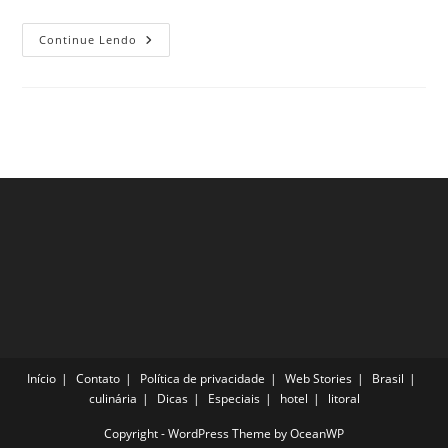
Confira
Continue Lendo
As
Principais
Atrações
Da
Lagoinha
Do
Leste,
SC!
Início
Contato
Política de privacidade
Web Stories
Brasil
culinária
Dicas
Especiais
hotel
litoral
Copyright - WordPress Theme by OceanWP