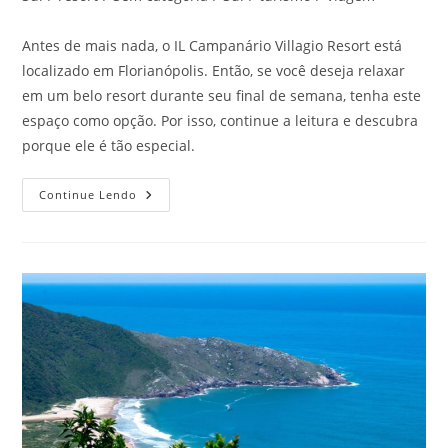
Antes de mais nada, o IL Campanário Villagio Resort está
localizado em Florianópolis. Então, se você deseja relaxar
em um belo resort durante seu final de semana, tenha este
espaço como opção. Por isso, continue a leitura e descubra
porque ele é tão especial.
O
Continue Lendo
Que
Faz
O
II
Campanário
Villagio
Resort
Tão
Especial?
Clique
E
Confira!