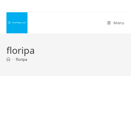
Ir
para
o
Menu
conteúdo
floripa
>
floripa