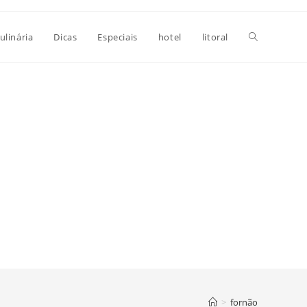
Alternar
ulinária
Dicas
Especiais
hotel
litoral
pesquisa
do
site
>
fornão