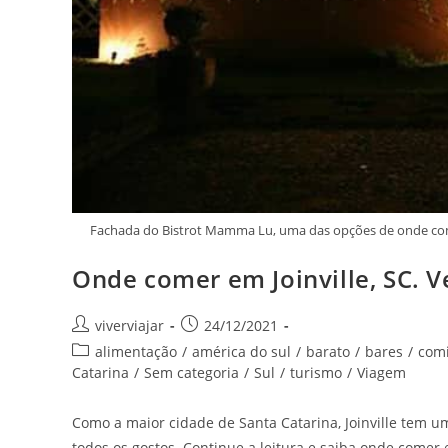
Fachada do Bistrot Mamma Lu, uma das opções de onde comer
Onde comer em Joinville, SC. V
Autor
Post
viverviajar
24/12/2021
do
publicado:
Categoria
alimentação
/
américa do sul
/
barato
/
bares
/
com
post:
do
Catarina
/
Sem categoria
/
Sul
/
turismo
/
Viagem
post:
Como a maior cidade de Santa Catarina, Joinville tem 
todos os gostos. Continue a leitura e saiba onde comer e