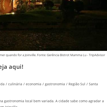
 quando for a Joinville. Fonte: Gerência Bistrot Mamma Lu - TripAdvisor
eja aqui!
ida
/
culinária
/
economia
/
gastronomia
/
Região Sul
/
Santa
uma gastronomia local bem variada. A cidade sabe como agradar a
m Joinville.