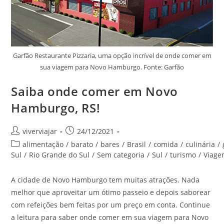
Garfão Restaurante Pizzaria, uma opção incrível de onde comer em
sua viagem para Novo Hamburgo. Fonte: Garfão
Saiba onde comer em Novo
Hamburgo, RS!
Autor
Post
viverviajar
24/12/2021
do
publicado:
Categoria
alimentação
/
barato
/
bares
/
Brasil
/
comida
/
culinária
/
post:
do
Sul
/
Rio Grande do Sul
/
Sem categoria
/
Sul
/
turismo
/
Viag
post:
A cidade de Novo Hamburgo tem muitas atrações. Nada
melhor que aproveitar um ótimo passeio e depois saborear
com refeições bem feitas por um preço em conta. Continue
a leitura para saber onde comer em sua viagem para Novo