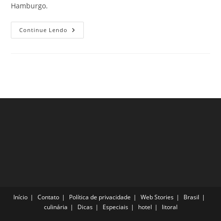
Hamburgo.
Saiba
Continue Lendo
Onde
Comer
Em
Novo
Hamburgo,
RS!
Início
Contato
Política de privacidade
Web Stories
Brasil
culinária
Dicas
Especiais
hotel
litoral