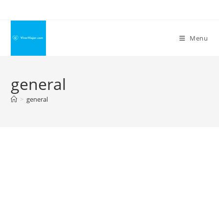
Ir
para
o
Menu
conteúdo
general
>
general