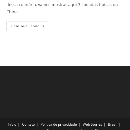
dessa culinária, vamos mostrar aqui 3 comidas típicas da
China.
3
Continue Lendo
Comidas
Típicas
Da
China
Para
Experimentar
Nas
Férias
Ainda
Esse
Ano
Início
Contato
Política de privacidade
Web Stories
Brasil