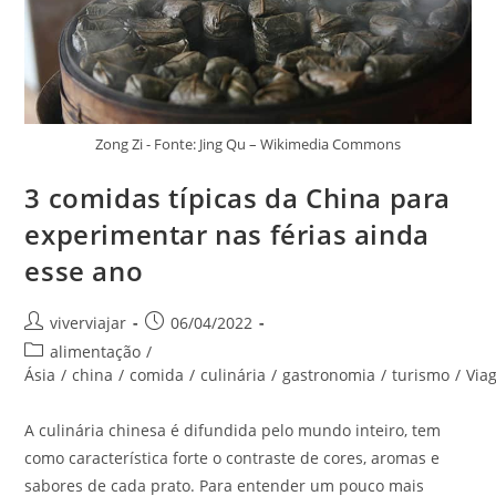
Zong Zi - Fonte: Jing Qu – Wikimedia Commons
3 comidas típicas da China para
experimentar nas férias ainda
esse ano
Autor
Post
viverviajar
06/04/2022
do
publicado:
Categoria
alimentação
/
post:
do
Ásia
/
china
/
comida
/
culinária
/
gastronomia
/
turismo
/
Via
post:
A culinária chinesa é difundida pelo mundo inteiro, tem
como característica forte o contraste de cores, aromas e
sabores de cada prato. Para entender um pouco mais