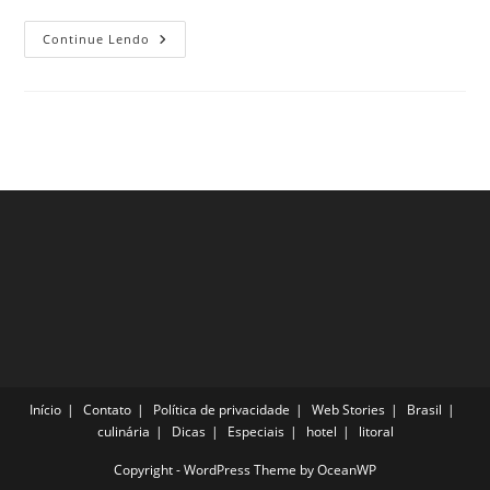
3
Continue Lendo
Museus
Incríveis
Em
Frankfurt
Para
Conhecer
Ainda
Esse
Ano
Início
Contato
Política de privacidade
Web Stories
Brasil
culinária
Dicas
Especiais
hotel
litoral
Copyright - WordPress Theme by OceanWP