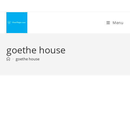
Ir
para
o
Menu
conteúdo
goethe house
>
goethe house