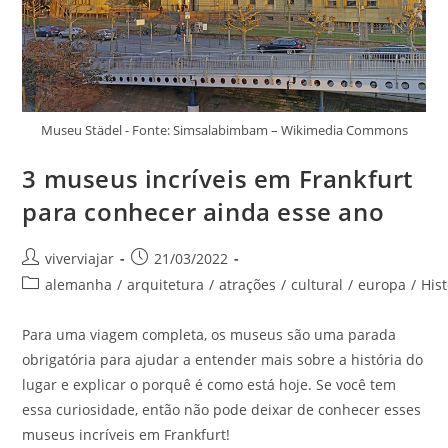
Museu Städel - Fonte: Simsalabimbam – Wikimedia Commons
3 museus incríveis em Frankfurt
para conhecer ainda esse ano
Autor
Post
viverviajar
21/03/2022
do
publicado:
Categoria
alemanha
/
arquitetura
/
atrações
/
cultural
/
europa
/
Hist
post:
do
post:
Para uma viagem completa, os museus são uma parada
obrigatória para ajudar a entender mais sobre a história do
lugar e explicar o porquê é como está hoje. Se você tem
essa curiosidade, então não pode deixar de conhecer esses
museus incríveis em Frankfurt!