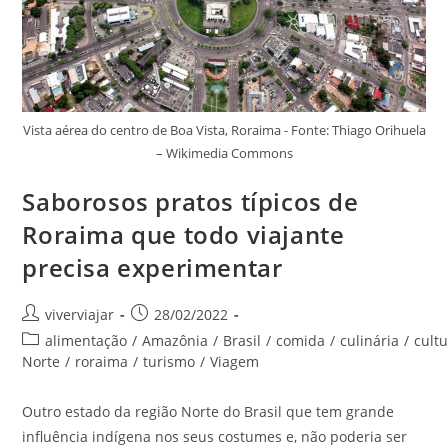
Vista aérea do centro de Boa Vista, Roraima - Fonte: Thiago Orihuela
– Wikimedia Commons
Saborosos pratos típicos de
Roraima que todo viajante
precisa experimentar
Autor
Post
viverviajar
28/02/2022
do
publicado:
Categoria
alimentação
/
Amazônia
/
Brasil
/
comida
/
culinária
/
cultu
post:
do
Norte
/
roraima
/
turismo
/
Viagem
post:
Outro estado da região Norte do Brasil que tem grande
influência indígena nos seus costumes e, não poderia ser