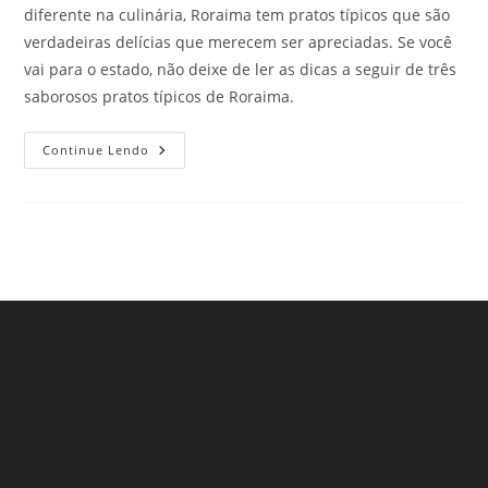
diferente na culinária, Roraima tem pratos típicos que são
verdadeiras delícias que merecem ser apreciadas. Se você
vai para o estado, não deixe de ler as dicas a seguir de três
saborosos pratos típicos de Roraima.
Saborosos
Continue Lendo
Pratos
Típicos
De
Roraima
Que
Todo
Viajante
Precisa
Experimentar