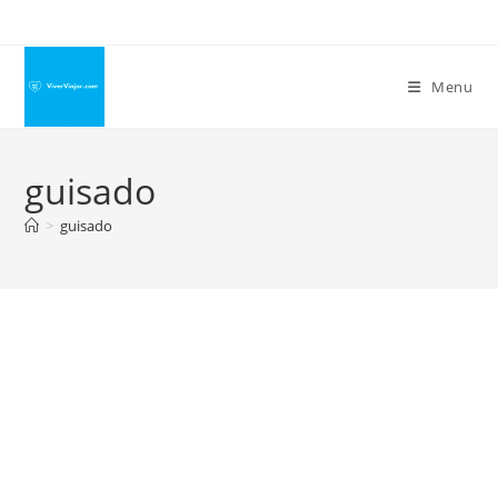
Ir
para
o
Menu
conteúdo
guisado
>
guisado