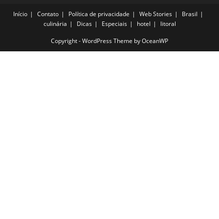
Início
Contato
Política de privacidade
Web Stories
Brasil
culinária
Dicas
Especiais
hotel
litoral
Copyright - WordPress Theme by OceanWP