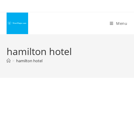
Ir
para
o
Menu
conteúdo
hamilton hotel
>
hamilton hotel