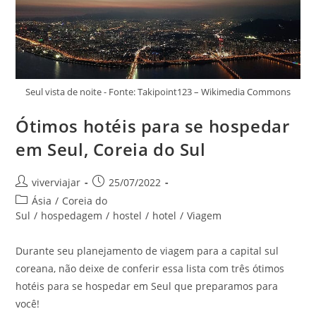
Seul vista de noite - Fonte: Takipoint123 – Wikimedia Commons
Ótimos hotéis para se hospedar
em Seul, Coreia do Sul
Autor
Post
viverviajar
25/07/2022
do
publicado:
Categoria
Ásia
/
Coreia do
post:
do
Sul
/
hospedagem
/
hostel
/
hotel
/
Viagem
post:
Durante seu planejamento de viagem para a capital sul
coreana, não deixe de conferir essa lista com três ótimos
hotéis para se hospedar em Seul que preparamos para
você!